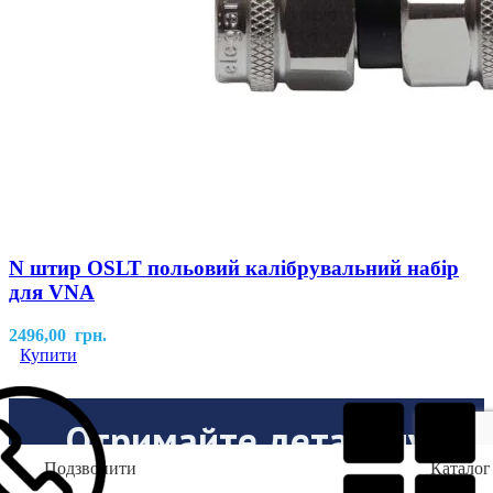
N штир OSLT польовий калібрувальний набір
для VNA
2496,00
грн.
Купити
Отримайте детальну
Подзвонити
Каталог
консультацію!