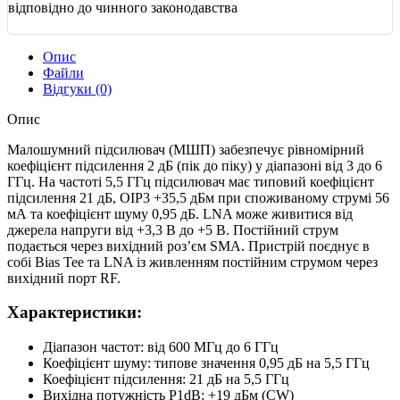
відповідно до чинного законодавства
Опис
Файли
Відгуки (0)
Опис
Малошумний підсилювач (МШП) забезпечує рівномірний
коефіцієнт підсилення 2 дБ (пік до піку) у діапазоні від 3 до 6
ГГц. На частоті 5,5 ГГц підсилювач має типовий коефіцієнт
підсилення 21 дБ, OIP3 +35,5 дБм при споживаному струмі 56
мА та коефіцієнт шуму 0,95 дБ. LNA може живитися від
джерела напруги від +3,3 В до +5 В. Постійний струм
подається через вихідний роз’єм SMA. Пристрій поєднує в
собі Bias Tee та LNA із живленням постійним струмом через
вихідний порт RF.
Характеристики:
Діапазон частот: від 600 МГц до 6 ГГц
Коефіцієнт шуму: типове значення 0,95 дБ на 5,5 ГГц
Коефіцієнт підсилення: 21 дБ на 5,5 ГГц
Вихідна потужність P1dB: +19 дБм (CW)