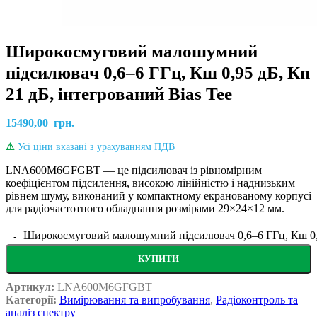
Широкосмуговий малошумний
підсилювач 0,6–6 ГГц, Кш 0,95 дБ, Кп
21 дБ, інтегрований Bias Tee
15490,00
грн.
⚠
Усі ціни вказані з урахуванням ПДВ
LNA600M6GFGBT — це підсилювач із рівномірним
коефіцієнтом підсилення, високою лінійністю і наднизьким
рівнем шуму, виконаний у компактному екранованому корпусі
для радіочастотного обладнання розмірами 29×24×12 мм.
Широкосмуговий малошумний підсилювач 0,6–6 ГГц, Кш 0,95 
КУПИТИ
Артикул:
LNA600M6GFGBT
Категорії:
Вимірювання та випробування
,
Радіоконтроль та
аналіз спектру