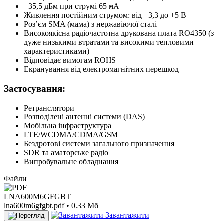
+35,5 дБм при струмі 65 мА
Живлення постійним струмом: від +3,3 до +5 В
Роз’єм SMA (мама) з нержавіючої сталі
Високоякісна радіочастотна друкована плата RO4350 (з
дуже низькими втратами та високими тепловими
характеристиками)
Відповідає вимогам ROHS
Екранування від електромагнітних перешкод
Застосування:
Ретранслятори
Розподілені антенні системи (DAS)
Мобільна інфраструктура
LTE/WCDMA/CDMA/GSM
Бездротові системи загального призначення
SDR та аматорське радіо
Випробувальне обладнання
Файли
LNA600M6GFGBT
lna600m6gfgbt.pdf • 0.33 Мб
Завантажити