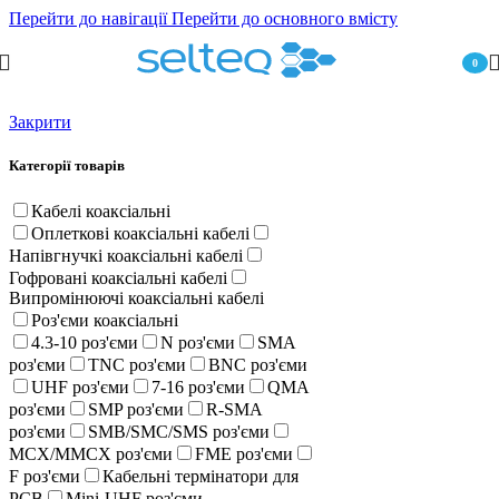
Перейти до навігації
Перейти до основного вмісту
0
пункт
Закрити
Категорії товарів
Кабелі коаксіальні
Оплеткові коаксіальні кабелі
Напівгнучкі коаксіальні кабелі
Гофровані коаксіальні кабелі
Випромінюючі коаксіальні кабелі
Роз'єми коаксіальні
4.3-10 роз'єми
N роз'єми
SMA
роз'єми
TNC роз'єми
BNC роз'єми
UHF роз'єми
7-16 роз'єми
QMA
роз'єми
SMP роз'єми
R-SMA
роз'єми
SMB/SMC/SMS роз'єми
MCX/MMCX роз'єми
FME роз'єми
F роз'єми
Кабельні термінатори для
PCB
Mini-UHF роз'єми