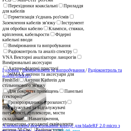
Перехідники коаксіальні
Приладдя
для кабелів
Герметизація з'єднань роз'ємів
Заземлення кабелів зв'язку
Інструмент
для обробки кабелю
Клампси, стяжки,
кріплення, кабельрости
Фідерні
кабельні вводи
Вимірювання та випробування
Радіоконтроль та аналіз спектру
VNA Векторні аналізатори ланцюгів
Вимірювальні аксесуари
Антено-фідерні пристрої
Головна
/
Вимірювання та випробування
/
Радіоконтроль та
WiMAX антени та аксесуари для
аналіз спектру
FreshTel
Антени Kathrein для
стільникового зв'язку
Для покриття приміщень
Панельні
(секторні)
Грозорозрядники (грозахист)
Розгалужувачі та відгалужувачі
потужності, дуплексери, мости
складання
Навантаження,
атенюатори, узгоджені еквіваленти
Алюмінієвий фрезерований корпус для bladeRF 2.0 micro з
антени 50 Ом
Радіочастотні
транспортним футляром
13860,00
грн.