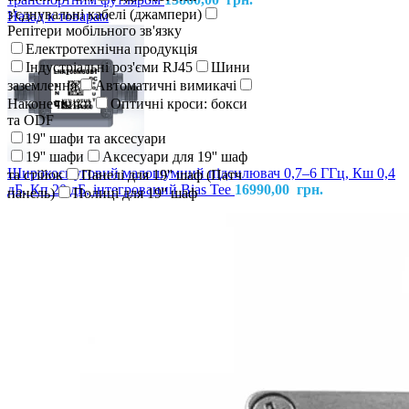
з'єднувальні кабелі (джампери)
Назад к товарам
Репітери мобільного зв'язку
Електротехнічна продукція
Індустріальні роз'єми RJ45
Шини
заземлення
Автоматичні вимикачі
Наконечники
Оптичні кроси: бокси
та ODF
19'' шафи та аксесуари
19'' шафи
Аксесуари для 19'' шаф
Широкосмуговий малошумний підсилювач 0,7–6 ГГц, Кш 0,4
та стійок
Панелі для 19'' шаф (Патч
дБ, Кп 20 дБ, інтегрований Bias Tee
16990,00
грн.
панель)
Полиці для 19'' шаф