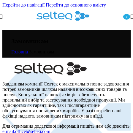
Перейти до навігації
Перейти до основного вмісту
0
пункт
Замовникам
Головна
/
Замовникам
Завданням компанії Селтек є максимально повне задоволення
потреб замовників шляхом надання високоякісних товарів та
послуг. Консультації наших фахівців забезпечують
правильний вибір та застосування необхідної продукції. Ми
здійснюємо як гарантійне, так і післягарантійне
обслуговування поставлених виробів. У разі потреби наші
фахівці надають замовникам підтримку на виїзді.
Для отримання додаткової інформації пишіть нам або дзвоніть:
e-mail:
office@selteq.com