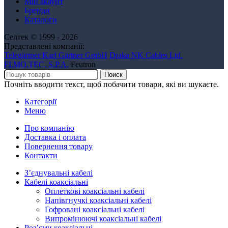
Мій акаунт
Бренди
Каталоги
Селтек © 1999 - 2026
Представлені компанії:
Telegärtner Karl Gärtner GmbH
Draka NK Cables Ltd.
FI.MO.TEC. S.P.A.
Feutron
Поиск
Почніть вводити текст, щоб побачити товари, які ви шукаєте.
Категорії
Меню
Про компанію
Доставка і оплата
Повернення товару
Контакти
Зʼєднувальні кабелі
Кабелі коаксіальні
Оплеткові коаксіальні кабелі
Напівгнучкі коаксіальні кабелі
Гофровані коаксіальні кабелі
Випромінюючі коаксіальні кабелі
Роз’єми коаксіальні