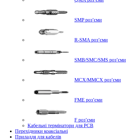
SMP роз’єми
R-SMA роз’єми
SMB/SMC/SMS роз’єми
MCX/MMCX роз’єми
FME роз’єми
F роз’єми
Кабельні термінатори для PCB
Перехідники коаксіальні
Приладдя для кабелів