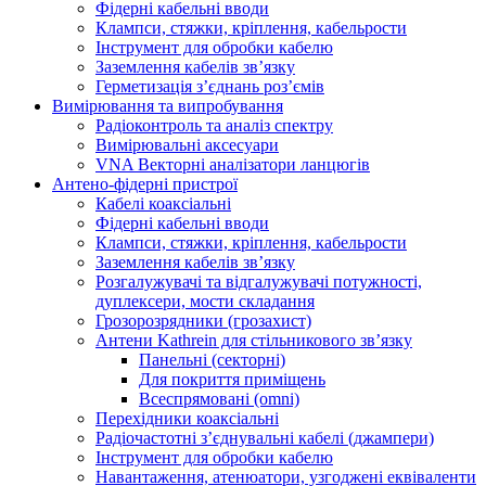
Фідерні кабельні вводи
Клампси, стяжки, кріплення, кабельрости
Інструмент для обробки кабелю
Заземлення кабелів зв’язку
Герметизація з’єднань роз’ємів
Вимірювання та випробування
Радіоконтроль та аналіз спектру
Вимірювальні аксесуари
VNA Векторні аналізатори ланцюгів
Антено-фідерні пристрої
Кабелі коаксіальні
Фідерні кабельні вводи
Клампси, стяжки, кріплення, кабельрости
Заземлення кабелів зв’язку
Розгалужувачі та відгалужувачі потужності,
дуплексери, мости складання
Грозорозрядники (грозахист)
Антени Kathrein для стільникового зв’язку
Панельні (секторні)
Для покриття приміщень
Всеспрямовані (omni)
Перехідники коаксіальні
Радіочастотні з’єднувальні кабелі (джампери)
Інструмент для обробки кабелю
Навантаження, атенюатори, узгоджені еквіваленти