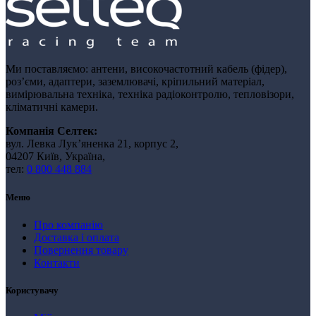
Ми поставляємо: антени, високочастотний кабель (фідер),
роз’єми, адаптери, заземлювачі, кріпильний матеріал,
вимірювальна техніка, техніка радіоконтролю, тепловізори,
кліматичні камери.
Компанія Селтек:
вул. Левка Лукʼяненка 21, корпус 2,
04207 Київ, Україна,
тел:
0 800 448 884
Меню
Про компанію
Доставка і оплата
Повернення товару
Контакти
Користувачу