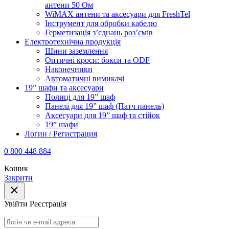
антени 50 Ом
WiMAX антени та аксесуари для FreshTel
Інструмент для обробки кабелю
Герметизація з’єднань роз’ємів
Електротехнічна продукція
Шини заземлення
Оптичні кроси: бокси та ODF
Наконечники
Автоматичні вимикачі
19” шафи та аксесуари
Полиці для 19” шаф
Панелі для 19” шаф (Патч панель)
Аксесуари для 19” шаф та стійок
19” шафи
Логин / Регистрация
0 800 448 884
Кошик
Закрити
Увійти
Реєстрація