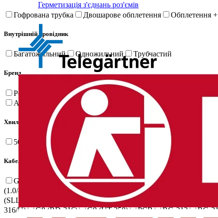
Герметизація з'єднань роз'ємів
Гофрована трубка
Двошарове обплетення
Обплетення +
Внутрішній провідник
Багатожильний
Одножильний
Трубчастий
Бренд
Petacab
Prysmian
Telegartner
3M
Draka
ETI
Eupe
АСКО-УКРЕМ
Weinschel
Одескабель
ССД
Nuand
Хвильовий опір
50 Ом
75 Ом
Кабельна група
G1 (RG-58C/U)
G10 (SSF-141)
G11 (SSF-85)
G13 (0.4/2
(1.0/4.6)
G3 (RG-178 B/U)
G30 (SLL-240)
G31 (RG-11 A/U
(SLL-200)
G47 (SLL-600)
G5 (RG-223/U)
G50 (0.45/2.0)
316/U)
G8 (RD-316)
G9 (UT-250)
PCB
RG-213
RG-21