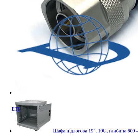
ETI
Шафа підлогова 19″, 10U, глибина 60