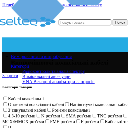
Перейти до навігації
Перейти до основного вмісту
Поиск
Вимірювання та випробування
Випромінюючі коаксіальні кабелі
Категорії
Радіоконтроль та аналіз спектру
Закрити
Вимірювальні аксесуари
VNA Векторні аналізатори ланцюгів
Категорії товарів
Кабелі коаксіальні
Оплеткові коаксіальні кабелі
Напівгнучкі коаксіальні кабел
Зʼєднувальні кабелі
Роз'єми коаксіальні
4.3-10 роз'єми
N роз'єми
SMA роз'єми
TNC роз'єми
MCX/MMCX роз'єми
FME роз'єми
F роз'єми
Кабельні т
Перехідники коаксіальні
Приладдя для кабелів