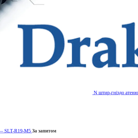
N штир-гніздо атеню
0 — SLT-R19-M5
За запитом