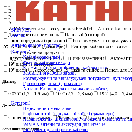
Герметизація з'єднань роз'ємів
Заземлення кабелів зв'язку
Вимірювання та випробування
Радіоконтроль та аналіз спектру
VNA Векторні аналізатор
Антено-фідерні пристрої
WiMAX антени та аксесуари для FreshTel
Антени Kathrein 
SPINNER
Для покриття приміщень
Панельні (секторні)
Zeenko
Грозорозрядники (грозахист)
Розгалужувачі та відгалужув
Антено-фідерні пристрої
з'єднувальні кабелі (джампери)
Репітери мобільного зв'язку
Категорії
Електротехнічна продукція
Кабелі коаксіальні
Індустріальні роз'єми RJ45
Шини заземлення
Автоматич
Фідерні кабельні вводи
19'' шафи та аксесуари
Клампси, стяжки, кріплення, кабельрости
19'' шафи
Аксесуари для 19'' шаф та стійок
Панелі для 19
Заземлення кабелів зв'язку
Розгалужувачі та відгалужувачі потужності, дуплексе
Діаметр
Грозорозрядники (грозахист)
Антени Kathrein для стільникового зв'язку
0.075" (1,7…1,9 мм)
.100" (2,5…2,8 мм)
.195" (4,0…5,4 
Категорії
Діелектрик
Перехідники коаксіальні
Радіочастотні з'єднувальні кабелі (джампери)
Спінений поліетилен
Фторопласт
Цілісний поліетилен
Навантаження, атенюатори, узгоджені еквіваленти а
WiMAX антени та аксесуари для FreshTel
Зовнішній провідник
Інструмент для обробки кабелю