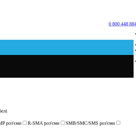
0 800 448 88
белі
MP роз'єми
R-SMA роз'єми
SMB/SMC/SMS роз'єми