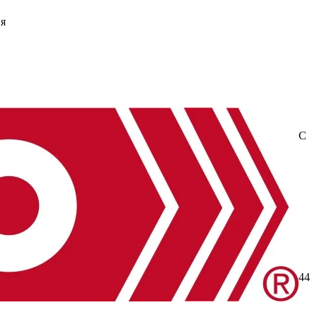
ня
Mars
Quadrant
Selteq
SPINNER
WANHO MFG, LLC
1/2“)
G23 (1/2″ Flex)
G24 (7/8")
G26 (1 5/8")
G27
.7)
G4 (RG-179 B/U)
G41 (0.6/2.8-4.7)
G42 (2.7/7.1)
G44
(SLL-300)
G58 (SLL-400-SF)
G6 (RG-303/U)
G7 (RG-