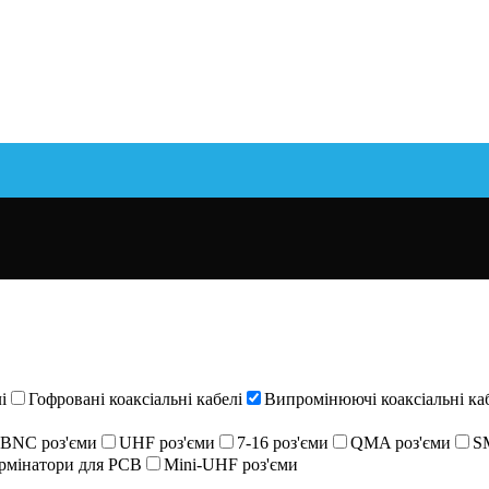
і
Гофровані коаксіальні кабелі
Випромінюючі коаксіальні ка
BNC роз'єми
UHF роз'єми
7-16 роз'єми
QMA роз'єми
S
ермінатори для PCB
Mini-UHF роз'єми