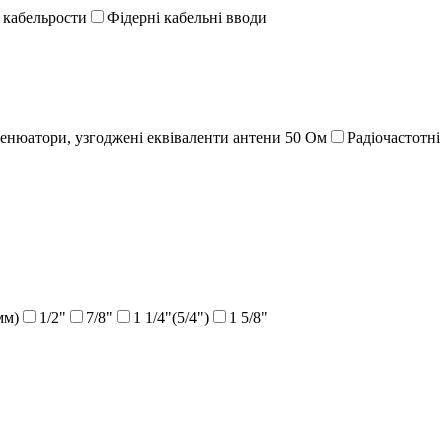
 кабельрости
Фідерні кабельні вводи
енюатори, узгоджені еквіваленти антени 50 Ом
Радіочастотні
мм)
1/2"
7/8"
1 1/4"(5/4")
1 5/8"