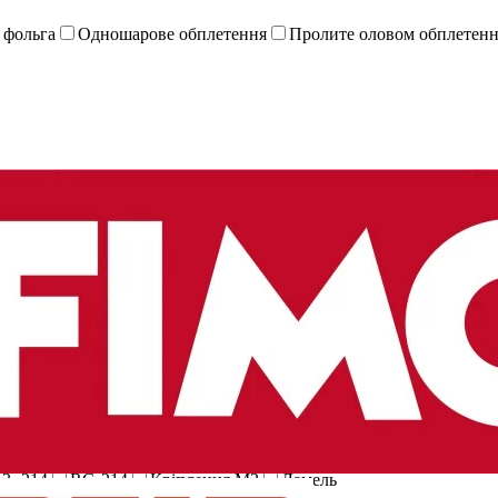
 фольга
Одношарове обплетення
Пролите оловом обплетен
n
Fimo
GPH Nexans
Habia
InntelCell
Kathrein
Kuwes
Zeenko
.5)
G16 (0.6/3.7D)
G19 (PSF 1/7M)
G2 (RG-59 B/U)
G21 (
)
G32 (RG-216/U)
G33 (1 1/4")
G37 (SLL-400)
G39 (0.8/3
G52 (7/8" Alu)
G54 (1.5/3.8 FLEX)
G55(2.7/7.25 Flex)
G56 
3,-214
RG-214
Кріплення M3
Ламель