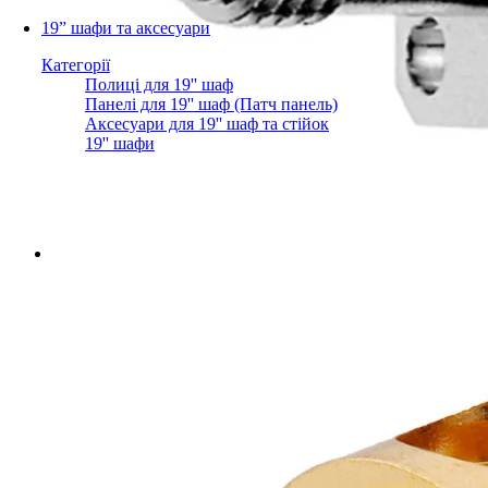
19” шафи та аксесуари
Категорії
Полиці для 19'' шаф
Панелі для 19'' шаф (Патч панель)
Аксесуари для 19'' шаф та стійок
19'' шафи