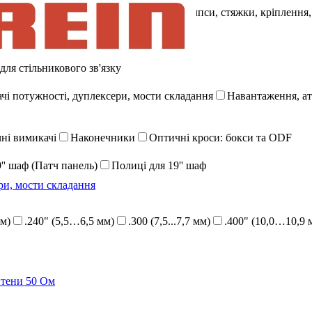
Інструмент для обробки кабелю
Клампси, стяжки, кріплення,
и ланцюгів
Вимірювальні аксесуари
для стільникового зв'язку
ачі потужності, дуплексери, мости складання
Навантаження, ат
ні вимикачі
Наконечники
Оптичні кроси: бокси та ODF
'' шаф (Патч панель)
Полиці для 19'' шаф
ри, мости складання
мм)
.240" (5,5…6,5 мм)
.300 (7,5...7,7 мм)
.400" (10,0…10,9 
нтени 50 Ом