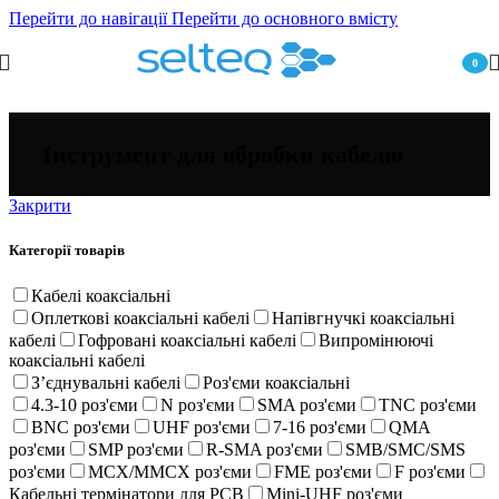
Перейти до навігації
Перейти до основного вмісту
0
пункт
Інструмент для обробки кабелю
Закрити
Категорії товарів
Кабелі коаксіальні
Оплеткові коаксіальні кабелі
Напівгнучкі коаксіальні
кабелі
Гофровані коаксіальні кабелі
Випромінюючі
коаксіальні кабелі
Зʼєднувальні кабелі
Роз'єми коаксіальні
4.3-10 роз'єми
N роз'єми
SMA роз'єми
TNC роз'єми
BNC роз'єми
UHF роз'єми
7-16 роз'єми
QMA
роз'єми
SMP роз'єми
R-SMA роз'єми
SMB/SMC/SMS
роз'єми
MCX/MMCX роз'єми
FME роз'єми
F роз'єми
Кабельні термінатори для PCB
Mini-UHF роз'єми