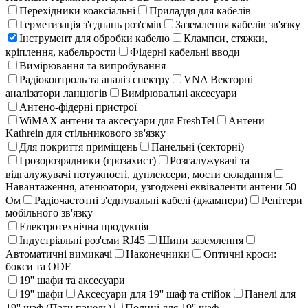
Перехідники коаксіальні
Приладдя для кабелів
Герметизація з'єднань роз'ємів
Заземлення кабелів зв'язку
Інструмент для обробки кабелю
Клампси, стяжки,
кріплення, кабельрости
Фідерні кабельні вводи
Вимірювання та випробування
Радіоконтроль та аналіз спектру
VNA Векторні
аналізатори ланцюгів
Вимірювальні аксесуари
Антено-фідерні пристрої
WiMAX антени та аксесуари для FreshTel
Антени
Kathrein для стільникового зв'язку
Для покриття приміщень
Панельні (секторні)
Грозорозрядники (грозахист)
Розгалужувачі та
відгалужувачі потужності, дуплексери, мости складання
Навантаження, атенюатори, узгоджені еквіваленти антени 50
Ом
Радіочастотні з'єднувальні кабелі (джампери)
Репітери
мобільного зв'язку
Електротехнічна продукція
Індустріальні роз'єми RJ45
Шини заземлення
Автоматичні вимикачі
Наконечники
Оптичні кроси:
бокси та ODF
19'' шафи та аксесуари
19'' шафи
Аксесуари для 19'' шаф та стійок
Панелі для
19'' шаф (Патч панель)
Полиці для 19'' шаф