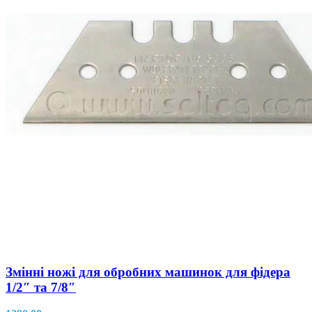
Змінні ножі для обробних машинок для фідера
1/2″ та 7/8″