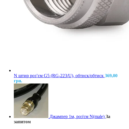
N штир розʼєм G5 (RG-223/U), обтиск/обтиск
369,00
грн.
Джампер 1м, роз'єм N(male)
За
запитом