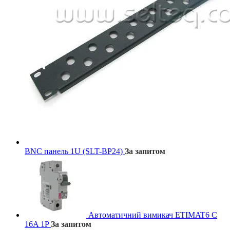
BNC панель 1U (SLT-BP24)
За запитом
Автоматичний вимикач ETIMAT6 C
16A 1P
За запитом