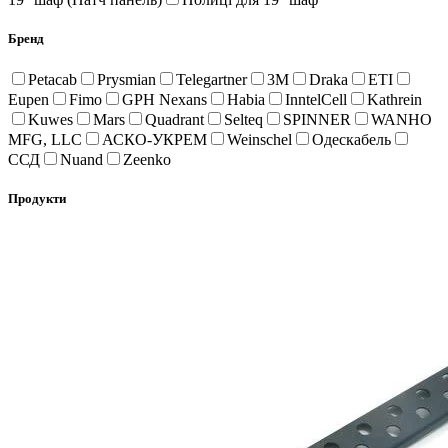
Бренд
Petacab
Prysmian
Telegartner
3M
Draka
ETI
Eupen
Fimo
GPH Nexans
Habia
InntelCell
Kathrein
Kuwes
Mars
Quadrant
Selteq
SPINNER
WANHO
MFG, LLC
АСКО-УКРЕМ
Weinschel
Одескабель
ССД
Nuand
Zeenko
Продукти