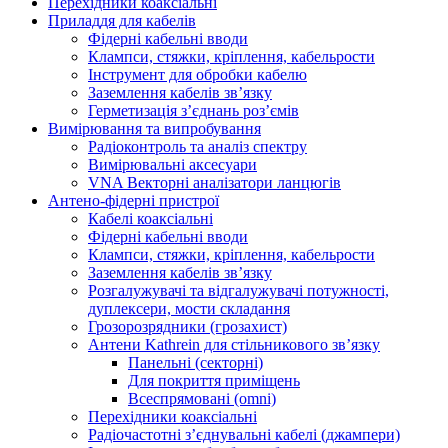
Перехідники коаксіальні
Приладдя для кабелів
Фідерні кабельні вводи
Клампси, стяжки, кріплення, кабельрости
Інструмент для обробки кабелю
Заземлення кабелів зв’язку
Герметизація з’єднань роз’ємів
Вимірювання та випробування
Радіоконтроль та аналіз спектру
Вимірювальні аксесуари
VNA Векторні аналізатори ланцюгів
Антено-фідерні пристрої
Кабелі коаксіальні
Фідерні кабельні вводи
Клампси, стяжки, кріплення, кабельрости
Заземлення кабелів зв’язку
Розгалужувачі та відгалужувачі потужності,
дуплексери, мости складання
Грозорозрядники (грозахист)
Антени Kathrein для стільникового зв’язку
Панельні (секторні)
Для покриття приміщень
Всеспрямовані (omni)
Перехідники коаксіальні
Радіочастотні з’єднувальні кабелі (джампери)