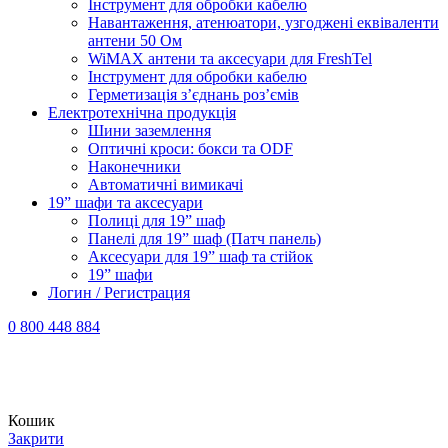
Інструмент для обробки кабелю
Навантаження, атенюатори, узгоджені еквіваленти
антени 50 Ом
WiMAX антени та аксесуари для FreshTel
Інструмент для обробки кабелю
Герметизація з’єднань роз’ємів
Електротехнічна продукція
Шини заземлення
Оптичні кроси: бокси та ODF
Наконечники
Автоматичні вимикачі
19” шафи та аксесуари
Полиці для 19” шаф
Панелі для 19” шаф (Патч панель)
Аксесуари для 19” шаф та стійок
19” шафи
Логин / Регистрация
0 800 448 884
Кошик
Закрити