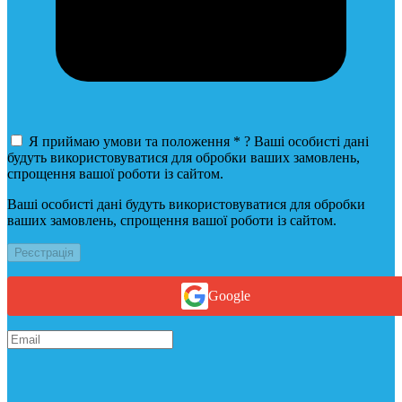
Я приймаю умови та положення
*
?
Ваші особисті дані
будуть використовуватися для обробки ваших замовлень,
спрощення вашої роботи із сайтом.
Ваші особисті дані будуть використовуватися для обробки
ваших замовлень, спрощення вашої роботи із сайтом.
Реєстрація
Google