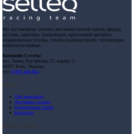
Ми поставляємо: антени, високочастотний кабель (фідер),
роз’єми, адаптери, заземлювачі, кріпильний матеріал,
вимірювальна техніка, техніка радіоконтролю, тепловізори,
кліматичні камери.
Компанія Селтек:
вул. Левка Лукʼяненка 21, корпус 2,
04207 Київ, Україна,
тел:
0 800 448 884
МЕНЮ
Про компанію
Доставка і оплата
Повернення товару
Контакти
КОРИСТУВАЧУ