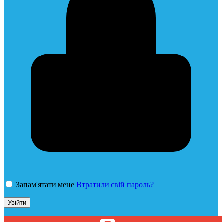
Запам'ятати мене
Втратили свій пароль?
Увійти