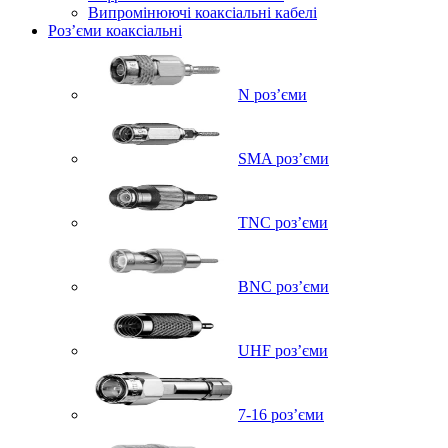
Випромінюючі коаксіальні кабелі
Роз’єми коаксіальні
N роз’єми
SMA роз’єми
TNC роз’єми
BNC роз’єми
UHF роз’єми
7-16 роз’єми