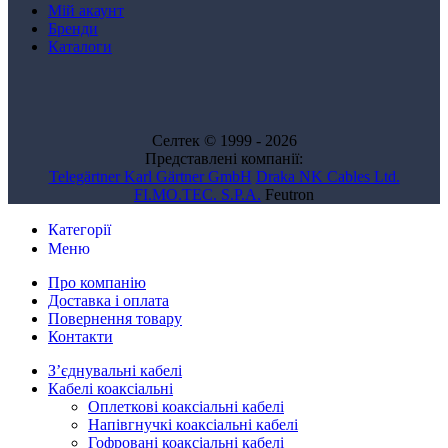
Мій акаунт
Бренди
Каталоги
Селтек © 1999 - 2026
Представлені компанії:
Telegärtner Karl Gärtner GmbH
Draka NK Cables Ltd.
FI.MO.TEC. S.P.A.
Feutron
Категорії
Меню
Про компанію
Доставка і оплата
Повернення товару
Контакти
Зʼєднувальні кабелі
Кабелі коаксіальні
Оплеткові коаксіальні кабелі
Напівгнучкі коаксіальні кабелі
Гофровані коаксіальні кабелі