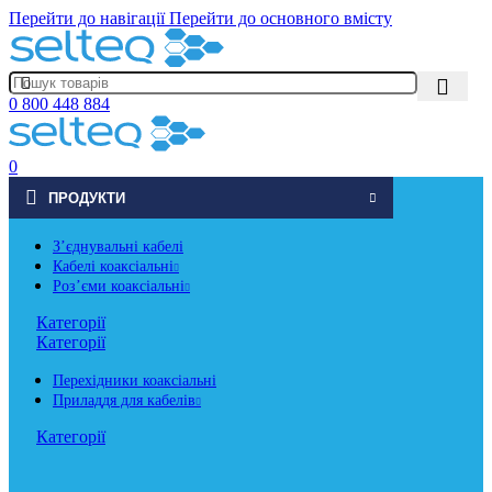
Перейти до навігації
Перейти до основного вмісту
0 800 448 884
0
ПРОДУКТИ
Зʼєднувальні кабелі
Кабелі коаксіальні
Роз’єми коаксіальні
Категорії
Категорії
Перехідники коаксіальні
Приладдя для кабелів
Категорії