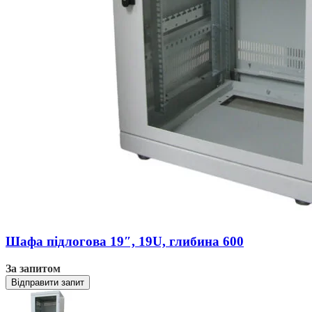
Шафа підлогова 19″, 19U, глибина 600
За запитом
Відправити запит