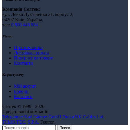
Компанія Селтек:
вул. Левка Лукʼяненка 21, корпус 2,
04207 Київ, Україна,
тел:
0 800 448 884
Меню
Про компанію
Доставка і оплата
Повернення товару
Контакти
Користувачу
Мій акаунт
Бренди
Каталоги
Селтек © 1999 - 2026
Представлені компанії:
Telegärtner Karl Gärtner GmbH
Draka NK Cables Ltd.
FI.MO.TEC. S.P.A.
Feutron
Поиск