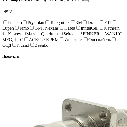
Бренд
Petacab
Prysmian
Telegartner
3M
Draka
ETI
Eupen
Fimo
GPH Nexans
Habia
InntelCell
Kathrein
Kuwes
Mars
Quadrant
Selteq
SPINNER
WANHO
MFG, LLC
АСКО-УКРЕМ
Weinschel
Одескабель
ССД
Nuand
Zeenko
Продукти