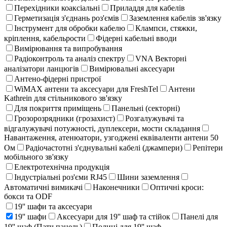
Перехідники коаксіальні
Приладдя для кабелів
Герметизація з'єднань роз'ємів
Заземлення кабелів зв'язку
Інструмент для обробки кабелю
Клампси, стяжки,
кріплення, кабельрости
Фідерні кабельні вводи
Вимірювання та випробування
Радіоконтроль та аналіз спектру
VNA Векторні
аналізатори ланцюгів
Вимірювальні аксесуари
Антено-фідерні пристрої
WiMAX антени та аксесуари для FreshTel
Антени
Kathrein для стільникового зв'язку
Для покриття приміщень
Панельні (секторні)
Грозорозрядники (грозахист)
Розгалужувачі та
відгалужувачі потужності, дуплексери, мости складання
Навантаження, атенюатори, узгоджені еквіваленти антени 50
Ом
Радіочастотні з'єднувальні кабелі (джампери)
Репітери
мобільного зв'язку
Електротехнічна продукція
Індустріальні роз'єми RJ45
Шини заземлення
Автоматичні вимикачі
Наконечники
Оптичні кроси:
бокси та ODF
19'' шафи та аксесуари
19'' шафи
Аксесуари для 19'' шаф та стійок
Панелі для
19'' шаф (Патч панель)
Полиці для 19'' шаф