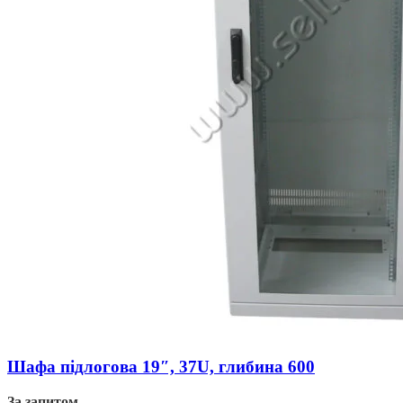
Шафа підлогова 19″, 37U, глибина 600
За запитом