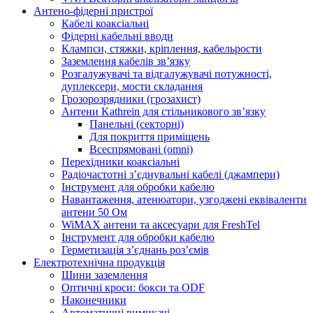
Антено-фідерні пристрої
Кабелі коаксіальні
Фідерні кабельні вводи
Клампси, стяжки, кріплення, кабельрости
Заземлення кабелів зв’язку
Розгалужувачі та відгалужувачі потужності,
дуплексери, мости складання
Грозорозрядники (грозахист)
Антени Kathrein для стільникового зв’язку
Панельні (секторні)
Для покриття приміщень
Всеспрямовані (omni)
Перехідники коаксіальні
Радіочастотні з’єднувальні кабелі (джампери)
Інструмент для обробки кабелю
Навантаження, атенюатори, узгоджені еквіваленти
антени 50 Ом
WiMAX антени та аксесуари для FreshTel
Інструмент для обробки кабелю
Герметизація з’єднань роз’ємів
Електротехнічна продукція
Шини заземлення
Оптичні кроси: бокси та ODF
Наконечники
Автоматичні вимикачі