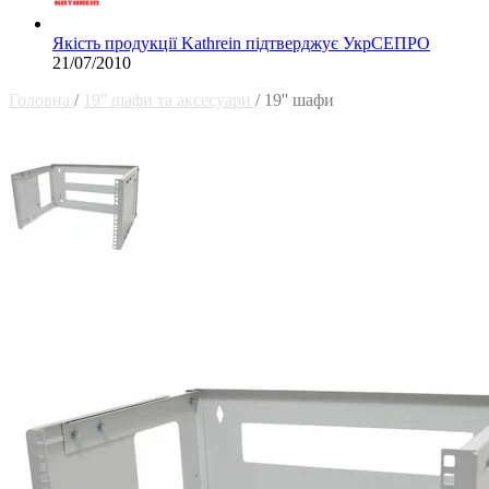
Якість продукції Kathrein підтверджує УкрСЕПРО
21/07/2010
Головна
/
19'' шафи та аксесуари
/
19'' шафи