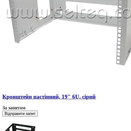
Кронштейн настінний, 19″ 6U, сірий
За запитом
Відправити запит