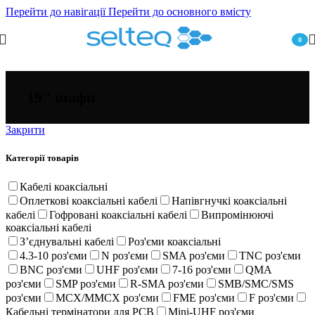
Перейти до навігації
Перейти до основного вмісту
0
пункт
19'' шафи
Закрити
Категорії товарів
Кабелі коаксіальні
Оплеткові коаксіальні кабелі
Напівгнучкі коаксіальні
кабелі
Гофровані коаксіальні кабелі
Випромінюючі
коаксіальні кабелі
Зʼєднувальні кабелі
Роз'єми коаксіальні
4.3-10 роз'єми
N роз'єми
SMA роз'єми
TNC роз'єми
BNC роз'єми
UHF роз'єми
7-16 роз'єми
QMA
роз'єми
SMP роз'єми
R-SMA роз'єми
SMB/SMC/SMS
роз'єми
MCX/MMCX роз'єми
FME роз'єми
F роз'єми
Кабельні термінатори для PCB
Mini-UHF роз'єми