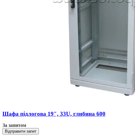
Шафа підлогова 19″, 33U, глибина 600
За запитом
Відправити запит