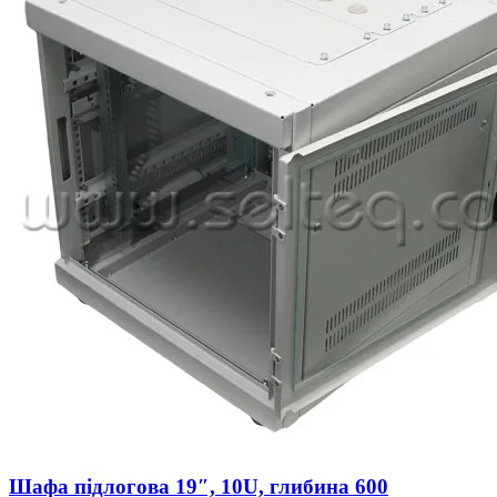
Шафа підлогова 19″, 10U, глибина 600