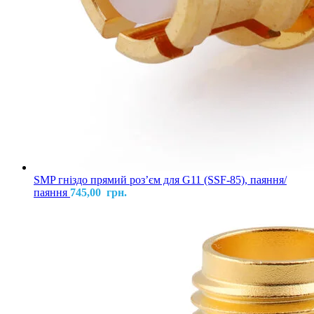
SMP гніздо прямий розʼєм для G11 (SSF-85), паяння/
паяння
745,00
грн.