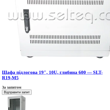
Шафа підлогова 19″, 10U, глибина 600 — SLT-
R19-M5
За запитом
Відправити запит