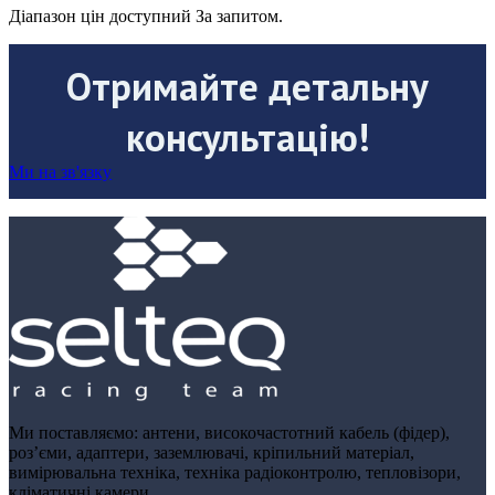
Діапазон цін доступний За запитом.
Отримайте детальну
консультацію!
Ми на зв'язку
Ми поставляємо: антени, високочастотний кабель (фідер),
роз’єми, адаптери, заземлювачі, кріпильний матеріал,
вимірювальна техніка, техніка радіоконтролю, тепловізори,
кліматичні камери.