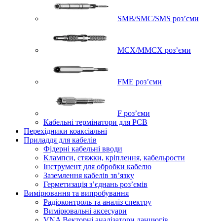
SMB/SMC/SMS роз’єми
MCX/MMCX роз’єми
FME роз’єми
F роз’єми
Кабельні термінатори для PCB
Перехідники коаксіальні
Приладдя для кабелів
Фідерні кабельні вводи
Клампси, стяжки, кріплення, кабельрости
Інструмент для обробки кабелю
Заземлення кабелів зв’язку
Герметизація з’єднань роз’ємів
Вимірювання та випробування
Радіоконтроль та аналіз спектру
Вимірювальні аксесуари
VNA Векторні аналізатори ланцюгів