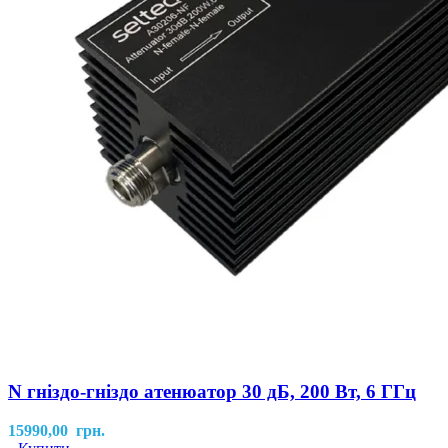
N гніздо-гніздо атенюатор 30 дБ, 200 Вт, 6 ГГц
15990,00
грн.