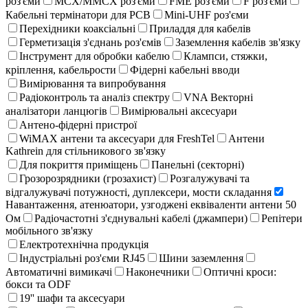
роз'єми
MCX/MMCX роз'єми
FME роз'єми
F роз'єми
Кабельні термінатори для PCB
Mini-UHF роз'єми
Перехідники коаксіальні
Приладдя для кабелів
Герметизація з'єднань роз'ємів
Заземлення кабелів зв'язку
Інструмент для обробки кабелю
Клампси, стяжки,
кріплення, кабельрости
Фідерні кабельні вводи
Вимірювання та випробування
Радіоконтроль та аналіз спектру
VNA Векторні
аналізатори ланцюгів
Вимірювальні аксесуари
Антено-фідерні пристрої
WiMAX антени та аксесуари для FreshTel
Антени
Kathrein для стільникового зв'язку
Для покриття приміщень
Панельні (секторні)
Грозорозрядники (грозахист)
Розгалужувачі та
відгалужувачі потужності, дуплексери, мости складання
Навантаження, атенюатори, узгоджені еквіваленти антени 50
Ом
Радіочастотні з'єднувальні кабелі (джампери)
Репітери
мобільного зв'язку
Електротехнічна продукція
Індустріальні роз'єми RJ45
Шини заземлення
Автоматичні вимикачі
Наконечники
Оптичні кроси:
бокси та ODF
19'' шафи та аксесуари