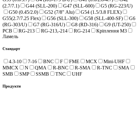
(2.7/7.1)
G44 (SLL-200)
G47 (SLL-600)
G5 (RG-223/U)
G50 (0.45/2.0)
G52 (7/8" Alu)
G54 (1.5/3.8 FLEX)
G55(2.7/7.25 Flex)
G56 (SLL-300)
G58 (SLL-400-SF)
G6
(RG-303/U)
G7 (RG-316/U)
G8 (RD-316)
G9 (UT-250)
PCB
RG-213
RG-213,-214
RG-214
Кріплення M3
Ламель
Стандарт
4.3-10
7-16
BNC
F
FME
MCX
Mini-UHF
MMCX
N
QMA
R-BNC
R-SMA
R-TNC
SMA
SMB
SMP
SSMB
TNC
UHF
Продукти