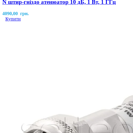
N штир-гніздо атенюатор 10 дБ, 1 Вт, 1 ГГц
4090,00
грн.
Купити