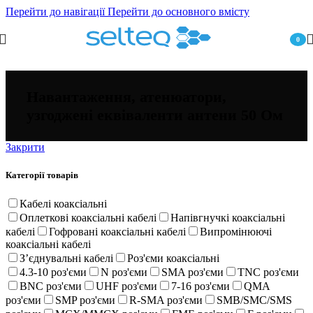
Перейти до навігації
Перейти до основного вмісту
0
пункт
Навантаження, атенюатори,
узгоджені еквіваленти антени 50 Ом
Закрити
Категорії товарів
Кабелі коаксіальні
Оплеткові коаксіальні кабелі
Напівгнучкі коаксіальні
кабелі
Гофровані коаксіальні кабелі
Випромінюючі
коаксіальні кабелі
Зʼєднувальні кабелі
Роз'єми коаксіальні
4.3-10 роз'єми
N роз'єми
SMA роз'єми
TNC роз'єми
BNC роз'єми
UHF роз'єми
7-16 роз'єми
QMA
роз'єми
SMP роз'єми
R-SMA роз'єми
SMB/SMC/SMS