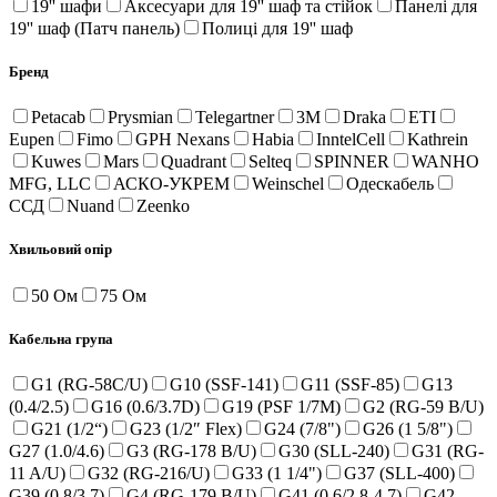
19'' шафи
Аксесуари для 19'' шаф та стійок
Панелі для
19'' шаф (Патч панель)
Полиці для 19'' шаф
Бренд
Petacab
Prysmian
Telegartner
3M
Draka
ETI
Eupen
Fimo
GPH Nexans
Habia
InntelCell
Kathrein
Kuwes
Mars
Quadrant
Selteq
SPINNER
WANHO
MFG, LLC
АСКО-УКРЕМ
Weinschel
Одескабель
ССД
Nuand
Zeenko
Хвильовий опір
50 Ом
75 Ом
Кабельна група
G1 (RG-58C/U)
G10 (SSF-141)
G11 (SSF-85)
G13
(0.4/2.5)
G16 (0.6/3.7D)
G19 (PSF 1/7M)
G2 (RG-59 B/U)
G21 (1/2“)
G23 (1/2″ Flex)
G24 (7/8")
G26 (1 5/8")
G27 (1.0/4.6)
G3 (RG-178 B/U)
G30 (SLL-240)
G31 (RG-
11 A/U)
G32 (RG-216/U)
G33 (1 1/4")
G37 (SLL-400)
G39 (0.8/3.7)
G4 (RG-179 B/U)
G41 (0.6/2.8-4.7)
G42