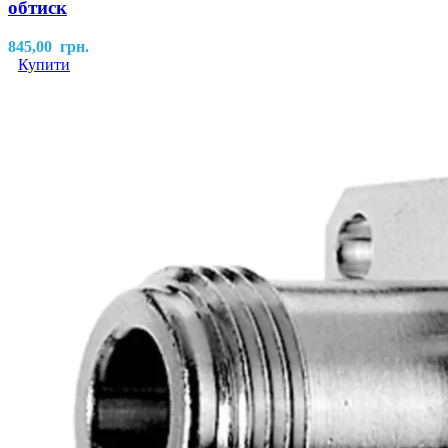
обтиск
845,00
грн.
Купити