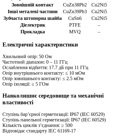
Зовнішній контакт
CuZn38Pb2
Cu2Ni5
Інші металеві частини
CuZn39Pb3
Cu2Ni5
Зубчаста штопорна шайба
CuSn6
Cu2Ni5
Діелектрик
PTFE
–
Прокладка
MVQ
–
Електричні характеристики
Хвильовий опір: 50 Ом
Частотний діапазон: 0 – 11 ГГц
Ослаблення відбиття: 17.7 дБ при 11 ГГц
Опір внутрішнього контакту: ≤ 10 мОм
Опір зовнішнього контакту: ≤ 2.5 мОм
Опір ізоляції: ≥ 5 ГОм
Навколишнє середовище та механічні
властивості
Cтупінь бар’єрної герметизації: IP67 (IEC 60529)
Cтупінь панельної герметизації: IP67 (IEC 60529)
Кількість циклів з’єднання: ≥ 500
Відповідає стандарту IEC 61169-17