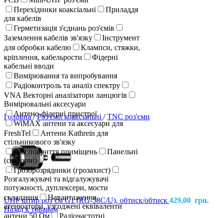
Перехідники коаксіальні
Приладдя
для кабелів
Герметизація з'єднань роз'ємів
Заземлення кабелів зв'язку
Інструмент
для обробки кабелю
Клампси, стяжки,
кріплення, кабельрости
Фідерні
кабельні вводи
Вимірювання та випробування
Радіоконтроль та аналіз спектру
VNA Векторні аналізатори ланцюгів
Вимірювальні аксесуари
Антено-фідерні пристрої
Головна
/
Роз'єми коаксіальні
/
TNC роз'єми
WiMAX антени та аксесуари для
FreshTel
Антени Kathrein для
стільникового зв'язку
Для покриття приміщень
Панельні
(секторні)
Грозорозрядники (грозахист)
Розгалужувачі та відгалужувачі
потужності, дуплексери, мости
складання
Навантаження,
UHF штир розʼєм G1 (RG-58C/U), обтиск/обтиск
429,00
грн.
атенюатори, узгоджені еквіваленти
Назад к товарам
антени 50 Ом
Радіочастотні