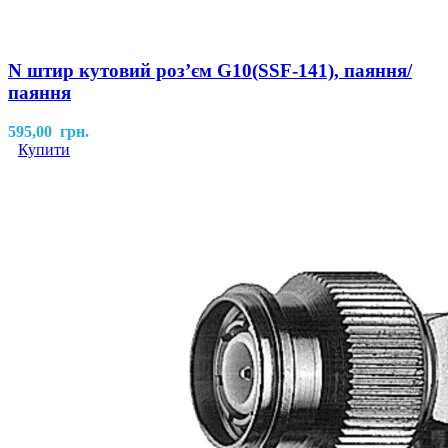
N штир кутовий роз’єм G10(SSF-141), паяння/
паяння
595,00
грн.
Купити