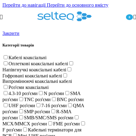
Перейти до навігації
Перейти до основного вмісту
0
пункт
Закрити
Категорії товарів
Кабелі коаксіальні
Оплеткові коаксіальні кабелі
Напівгнучкі коаксіальні кабелі
Гофровані коаксіальні кабелі
Випромінюючі коаксіальні кабелі
Роз'єми коаксіальні
4.3-10 роз'єми
N роз'єми
SMA
роз'єми
TNC роз'єми
BNC роз'єми
UHF роз'єми
7-16 роз'єми
QMA
роз'єми
SMP роз'єми
R-SMA
роз'єми
SMB/SMC/SMS роз'єми
MCX/MMCX роз'єми
FME роз'єми
F роз'єми
Кабельні термінатори для
PCB
Mini-UHF роз'єми