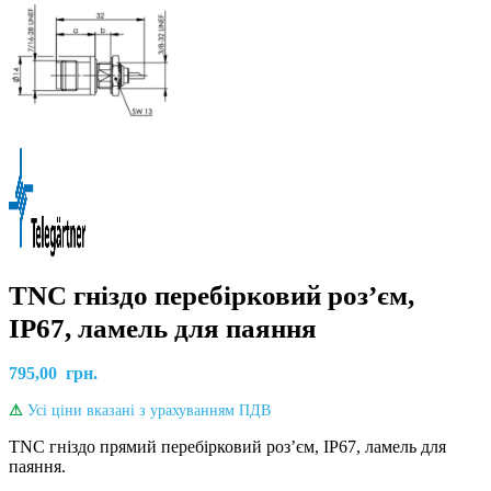
TNC гніздо перебірковий роз’єм,
IP67, ламель для паяння
795,00
грн.
⚠
Усі ціни вказані з урахуванням ПДВ
TNC гніздо прямий перебірковий розʼєм, IP67, ламель для
паяння.