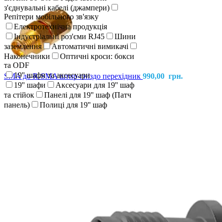
з'єднувальні кабелі (джампери)
Репітери мобільного зв'язку
Електротехнічна продукція
Індустріальні роз'єми RJ45
Шини
заземлення
Автоматичні вимикачі
Наконечники
Оптичні кроси: бокси
та ODF
19'' шафи та аксесуари
SMA до R-SMA штир-гніздо перехідник
990,00
грн.
19'' шафи
Аксесуари для 19'' шаф
та стійок
Панелі для 19'' шаф (Патч
панель)
Полиці для 19'' шаф