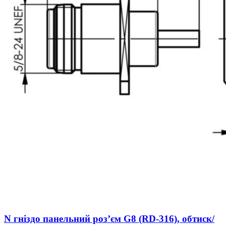
N гніздо панельний розʼєм G8 (RD-316), обтиск/