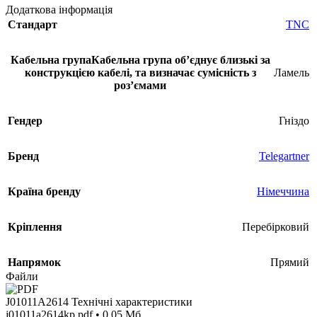
Додаткова інформація
Стандарт
TNC
Кабельна група
Кабельна група обʼєднує близькі за
конструкцією кабелі, та визначає сумісність з
Ламель
розʼємами
Гендер
Гніздо
Бренд
Telegartner
Країна бренду
Німеччина
Кріплення
Перебірковий
Напрямок
Прямий
Файли
J01011A2614 Технічні характеристики
j01011a2614kp.pdf • 0.05 Мб