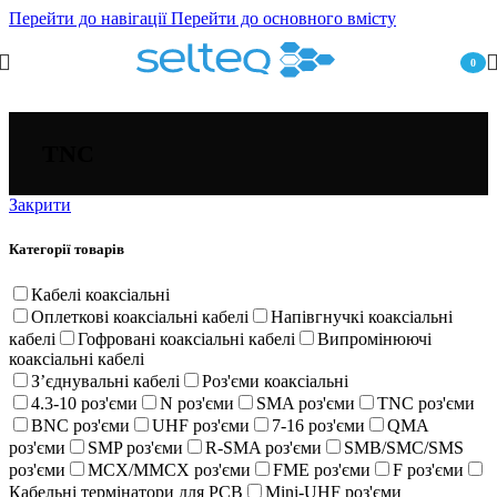
Перейти до навігації
Перейти до основного вмісту
0
пункт
TNC
Закрити
Категорії товарів
Кабелі коаксіальні
Оплеткові коаксіальні кабелі
Напівгнучкі коаксіальні
кабелі
Гофровані коаксіальні кабелі
Випромінюючі
коаксіальні кабелі
Зʼєднувальні кабелі
Роз'єми коаксіальні
4.3-10 роз'єми
N роз'єми
SMA роз'єми
TNC роз'єми
BNC роз'єми
UHF роз'єми
7-16 роз'єми
QMA
роз'єми
SMP роз'єми
R-SMA роз'єми
SMB/SMC/SMS
роз'єми
MCX/MMCX роз'єми
FME роз'єми
F роз'єми
Кабельні термінатори для PCB
Mini-UHF роз'єми