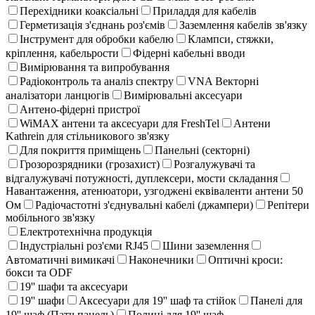
Перехідники коаксіальні
Приладдя для кабелів
Герметизація з'єднань роз'ємів
Заземлення кабелів зв'язку
Інструмент для обробки кабелю
Клампси, стяжки,
кріплення, кабельрости
Фідерні кабельні вводи
Вимірювання та випробування
Радіоконтроль та аналіз спектру
VNA Векторні
аналізатори ланцюгів
Вимірювальні аксесуари
Антено-фідерні пристрої
WiMAX антени та аксесуари для FreshTel
Антени
Kathrein для стільникового зв'язку
Для покриття приміщень
Панельні (секторні)
Грозорозрядники (грозахист)
Розгалужувачі та
відгалужувачі потужності, дуплексери, мости складання
Навантаження, атенюатори, узгоджені еквіваленти антени 50
Ом
Радіочастотні з'єднувальні кабелі (джампери)
Репітери
мобільного зв'язку
Електротехнічна продукція
Індустріальні роз'єми RJ45
Шини заземлення
Автоматичні вимикачі
Наконечники
Оптичні кроси:
бокси та ODF
19'' шафи та аксесуари
19'' шафи
Аксесуари для 19'' шаф та стійок
Панелі для
19'' шаф (Патч панель)
Полиці для 19'' шаф