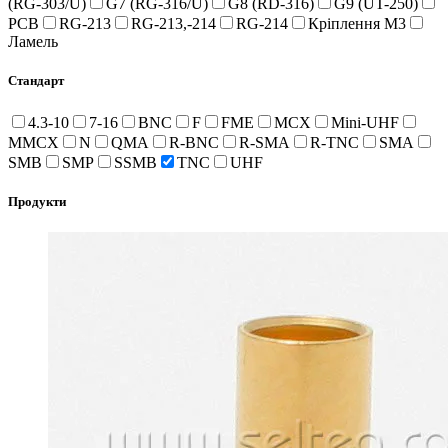
(RG-303/U)
G7 (RG-316/U)
G8 (RD-316)
G9 (UT-250)
PCB
RG-213
RG-213,-214
RG-214
Кріплення M3
Ламель
Стандарт
4.3-10
7-16
BNC
F
FME
MCX
Mini-UHF
MMCX
N
QMA
R-BNC
R-SMA
R-TNC
SMA
SMB
SMP
SSMB
TNC
UHF
Продукти