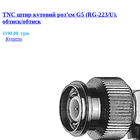
TNC штир кутовий роз’єм G5 (RG-223/U),
обтиск/обтиск
1190,00
грн.
Купити