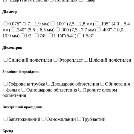
Діаметр
0.075" (1,7…1,9 мм)
.100" (2,5…2,8 мм)
.195" (4,0…5,4
мм)
.240" (5,5…6,5 мм)
.300 (7,5...7,7 мм)
.400" (10,0…
10,9 мм)
1/2"
7/8"
1 1/4"(5/4")
1 5/8"
Діелектрик
Спінений поліетилен
Фторопласт
Цілісний поліетилен
Зовнішній провідник
Гофрована трубка
Двошарове обплетення
Обплетення
+ фольга
Одношарове обплетення
Пролите оловом
обплетення
Внутрішній провідник
Багатожильний
Одножильний
Трубчастий
Бренд