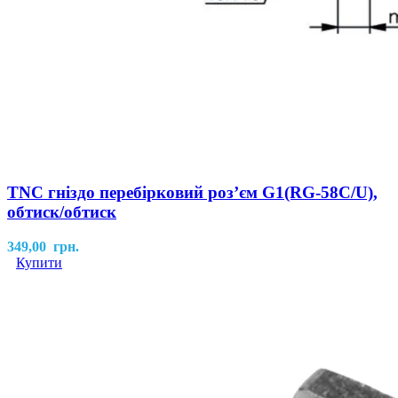
TNC гніздо перебірковий роз’єм G1(RG-58С/U),
обтиск/обтиск
349,00
грн.
Купити