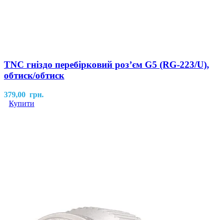
TNC гніздо перебірковий роз’єм G5 (RG-223/U),
обтиск/обтиск
379,00
грн.
Купити