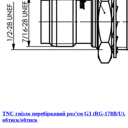
TNC гніздо перебірковий роз’єм G3 (RG-178B/U),
обтиск/обтиск