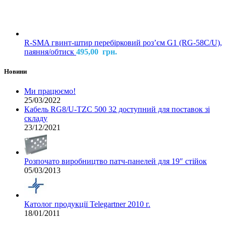
R-SMA гвинт-штир перебірковий розʼєм G1 (RG-58C/U),
паяння/обтиск
495,00
грн.
Новини
Ми працюємо!
25/03/2022
Кабель RG8/U-TZC 500 32 доступний для поставок зі
складу
23/12/2021
Розпочато виробництво патч-панелей для 19″ стійок
05/03/2013
Католог продукції Telegartner 2010 г.
18/01/2011