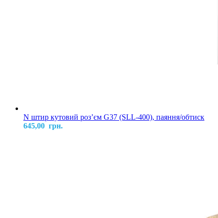
N штир кутовий розʼєм G37 (SLL-400), паяння/обтиск
645,00
грн.