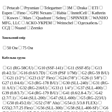
Petacab
Prysmian
Telegartner
3M
Draka
ETI
Eupen
Fimo
GPH Nexans
Habia
InntelCell
Kathrein
Kuwes
Mars
Quadrant
Selteq
SPINNER
WANHO
MFG, LLC
АСКО-УКРЕМ
Weinschel
Одескабель
ССД
Nuand
Zeenko
Хвильовий опір
50 Ом
75 Ом
Кабельна група
G1 (RG-58C/U)
G10 (SSF-141)
G11 (SSF-85)
G13
(0.4/2.5)
G16 (0.6/3.7D)
G19 (PSF 1/7M)
G2 (RG-59 B/U)
G21 (1/2“)
G23 (1/2″ Flex)
G24 (7/8")
G26 (1 5/8")
G27 (1.0/4.6)
G3 (RG-178 B/U)
G30 (SLL-240)
G31 (RG-
11 A/U)
G32 (RG-216/U)
G33 (1 1/4")
G37 (SLL-400)
G39 (0.8/3.7)
G4 (RG-179 B/U)
G41 (0.6/2.8-4.7)
G42
(2.7/7.1)
G44 (SLL-200)
G47 (SLL-600)
G5 (RG-223/U)
G50 (0.45/2.0)
G52 (7/8" Alu)
G54 (1.5/3.8 FLEX)
G55(2.7/7.25 Flex)
G56 (SLL-300)
G58 (SLL-400-SF)
G6