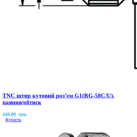
TNC штир кутовий роз’єм G1(RG-58С/U),
паяння/обтиск
449,00
грн.
Купити