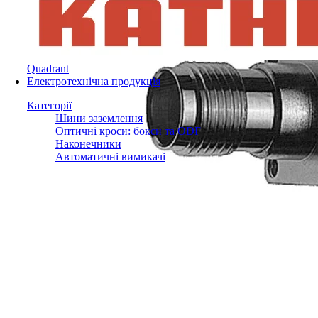
Quadrant
Електротехнічна продукція
Категорії
Шини заземлення
Оптичні кроси: бокси та ODF
Наконечники
Автоматичні вимикачі