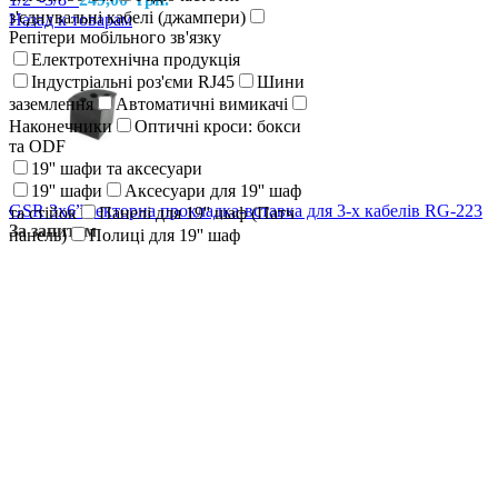
з'єднувальні кабелі (джампери)
Назад к товарам
Репітери мобільного зв'язку
Електротехнічна продукція
Індустріальні роз'єми RJ45
Шини
заземлення
Автоматичні вимикачі
Наконечники
Оптичні кроси: бокси
та ODF
19'' шафи та аксесуари
19'' шафи
Аксесуари для 19'' шаф
GSR 3x6” секторна прокладка-вставка для 3-х кабелів RG-223
та стійок
Панелі для 19'' шаф (Патч
За запитом
панель)
Полиці для 19'' шаф