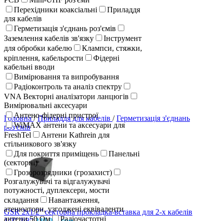
Перехідники коаксіальні
Приладдя
для кабелів
Герметизація з'єднань роз'ємів
Заземлення кабелів зв'язку
Інструмент
для обробки кабелю
Клампси, стяжки,
кріплення, кабельрости
Фідерні
кабельні вводи
Вимірювання та випробування
Радіоконтроль та аналіз спектру
VNA Векторні аналізатори ланцюгів
Вимірювальні аксесуари
Антено-фідерні пристрої
Головна
/
Приладдя для кабелів
/
Герметизація з'єднань
WiMAX антени та аксесуари для
роз'ємів
FreshTel
Антени Kathrein для
стільникового зв'язку
Для покриття приміщень
Панельні
(секторні)
Грозорозрядники (грозахист)
Розгалужувачі та відгалужувачі
потужності, дуплексери, мости
складання
Навантаження,
атенюатори, узгоджені еквіваленти
GSR 2x1/2” секторна прокладка-вставка для 2-х кабелів
антени 50 Ом
Радіочастотні
1/2”-3/8”
249,00
грн.