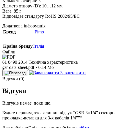
Кількість отворів: 3
Діаметр отвору (D): 10…12 мм
Вага: 85 г
Відповідає стандарту RoHS 2002/95/EC
Додаткова інформація
Бренд
Fimo
Країна бренду
Італія
Файли
61 0490 2014 Технічна характеристика
gsr-data-sheet.pdf • 0.14 Мб
Завантажити
Відгуки (0)
Відгуки
Відгуків немає, поки що.
Будьте першим, хто залишив відгук “GSR 3×1/4” секторна
прокладка-вставка для 3-х кабелів 1/4””“
Для публікації відгуку вам необхідно
увійти
.