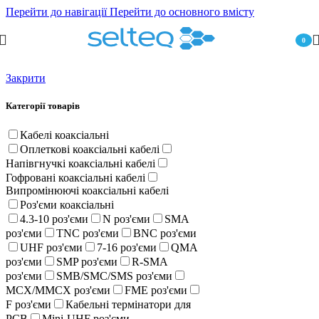
Перейти до навігації
Перейти до основного вмісту
0
пункт
Закрити
Категорії товарів
Кабелі коаксіальні
Оплеткові коаксіальні кабелі
Напівгнучкі коаксіальні кабелі
Гофровані коаксіальні кабелі
Випромінюючі коаксіальні кабелі
Роз'єми коаксіальні
4.3-10 роз'єми
N роз'єми
SMA
роз'єми
TNC роз'єми
BNC роз'єми
UHF роз'єми
7-16 роз'єми
QMA
роз'єми
SMP роз'єми
R-SMA
роз'єми
SMB/SMC/SMS роз'єми
MCX/MMCX роз'єми
FME роз'єми
F роз'єми
Кабельні термінатори для
PCB
Mini-UHF роз'єми