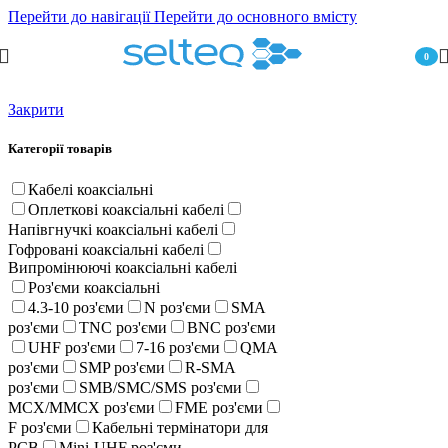
Перейти до навігації
Перейти до основного вмісту
0
пункт
Закрити
Категорії товарів
Кабелі коаксіальні
Оплеткові коаксіальні кабелі
Напівгнучкі коаксіальні кабелі
Гофровані коаксіальні кабелі
Випромінюючі коаксіальні кабелі
Роз'єми коаксіальні
4.3-10 роз'єми
N роз'єми
SMA
роз'єми
TNC роз'єми
BNC роз'єми
UHF роз'єми
7-16 роз'єми
QMA
роз'єми
SMP роз'єми
R-SMA
роз'єми
SMB/SMC/SMS роз'єми
MCX/MMCX роз'єми
FME роз'єми
F роз'єми
Кабельні термінатори для
PCB
Mini-UHF роз'єми