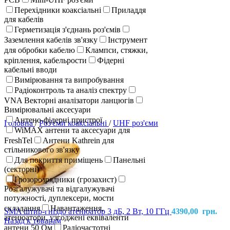
Перехідники коаксіальні
Приладдя
для кабелів
Герметизація з'єднань роз'ємів
Заземлення кабелів зв'язку
Інструмент
для обробки кабелю
Клампси, стяжки,
кріплення, кабельрости
Фідерні
кабельні вводи
Вимірювання та випробування
Радіоконтроль та аналіз спектру
VNA Векторні аналізатори ланцюгів
Вимірювальні аксесуари
Антено-фідерні пристрої
Головна
/
Роз'єми коаксіальні
/
UHF роз'єми
WiMAX антени та аксесуари для
FreshTel
Антени Kathrein для
стільникового зв'язку
Для покриття приміщень
Панельні
(секторні)
Грозорозрядники (грозахист)
Розгалужувачі та відгалужувачі
потужності, дуплексери, мости
складання
Навантаження,
SMA штир-гніздо атенюатор 3 дБ, 2 Вт, 10 ГГц
4390,00
грн.
атенюатори, узгоджені еквіваленти
Назад к товарам
антени 50 Ом
Радіочастотні