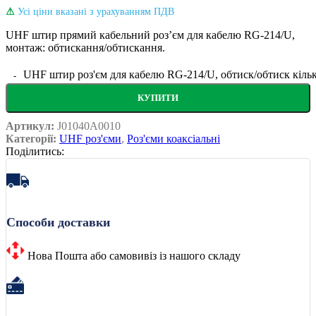
⚠
Усі ціни вказані з урахуванням ПДВ
UHF штир прямий кабельний розʼєм для кабелю RG-214/U,
монтаж: обтискання/обтискання.
UHF штир роз'єм для кабелю RG-214/U, обтиск/обтиск кільк
КУПИТИ
Артикул:
J01040A0010
Категорії:
UHF роз'єми
,
Роз'єми коаксіальні
Поділитись:
Способи доставки
Нова Пошта або самовивіз із нашого складу