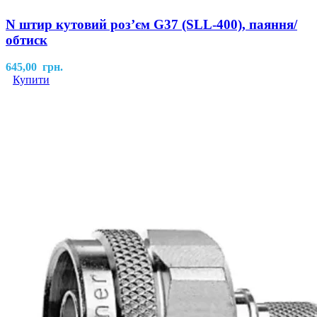
N штир кутовий розʼєм G37 (SLL-400), паяння/
обтиск
645,00
грн.
Купити