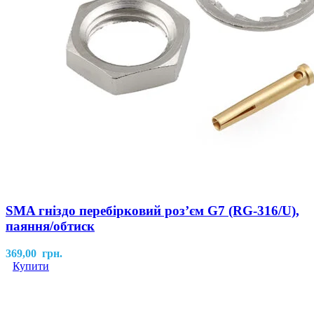
SMA гніздо перебірковий розʼєм G7 (RG-316/U),
паяння/обтиск
369,00
грн.
Купити