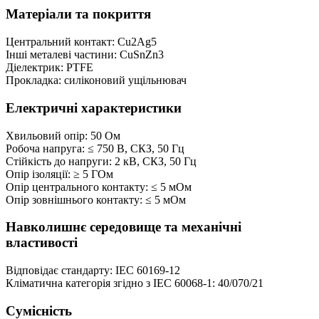
Матеріали та покриття
Центральний контакт: Cu2Ag5
Інші металеві частини: CuSnZn3
Діелектрик: PTFE
Прокладка: силіконовий ущільнювач
Електричні характеристики
Хвильовий опір: 50 Ом
Робоча напруга:
≤ 750
В, СКЗ, 50 Гц
Стійкість до напруги: 2 кВ, СКЗ, 50 Гц
Опір ізоляції:
≥
5 ГОм
Опір центрального контакту:
≤
5 мОм
Опір зовнішнього контакту:
≤
5 мОм
Навколишнє середовище та механічні
властивості
Відповідає стандарту: IEC 60169-12
Кліматична категорія згідно з IEC 60068-1: 40/070/21
Сумісність