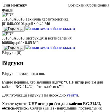
Тип монтажу
Обтискання/обтискання
Файли
J01040A0010 Технічна характеристика
j01040a0010kp.pdf • 0.42 Мб
Завантажити
J01040A0010 Інструкція зі встановлення
b0600rp.pdf • 0.05 Мб
Завантажити
Відгуки (0)
Відгуки
Відгуків немає, поки що.
Будьте першим, хто залишив відгук “UHF штир роз’єм для
кабелю RG-214/U, обтиск/обтиск”“
Для публікації відгуку вам необхідно
увійти
.
Хочете купити
UHF штир роз’єм для кабелю RG-214/U,
обтиск/обтиск
? Селтек (Київ) - найбільший постачальник