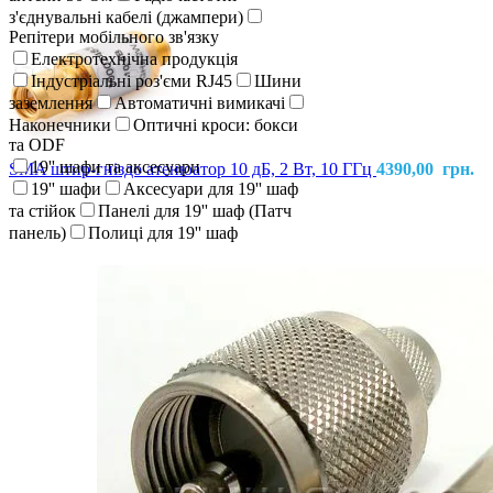
з'єднувальні кабелі (джампери)
Репітери мобільного зв'язку
Електротехнічна продукція
Індустріальні роз'єми RJ45
Шини
заземлення
Автоматичні вимикачі
Наконечники
Оптичні кроси: бокси
та ODF
19'' шафи та аксесуари
SMA штир-гніздо атенюатор 10 дБ, 2 Вт, 10 ГГц
4390,00
грн.
19'' шафи
Аксесуари для 19'' шаф
та стійок
Панелі для 19'' шаф (Патч
панель)
Полиці для 19'' шаф