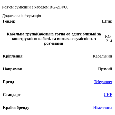
Роз’єм сумісний з кабелем RG-214/U.
Додаткова інформація
Гендер
Штир
Кабельна група
Кабельна група обʼєднує близькі за
RG-
конструкцією кабелі, та визначає сумісність з
214
розʼємами
Кріплення
Кабельний
Напрямок
Прямий
Бренд
Telegartner
Стандарт
UHF
Країна бренду
Німеччина