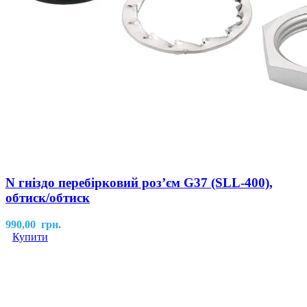
N гніздо перебірковий роз’єм G37 (SLL-400),
обтиск/обтиск
990,00
грн.
Купити