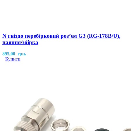
N гніздо перебірковий розʼєм G3 (RG-178B/U),
паяння/збірка
895,00
грн.
Купити