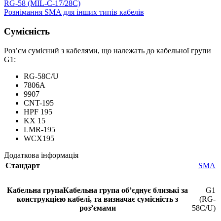
RG-58 (MIL-C-17/28C)
Рознімання SMA для інших типів кабелів
Сумісність
Роз’єм сумісний з кабелями, що належать до кабельної групи
G1:
RG-58C/U
7806A
9907
CNT-195
HPF 195
KX 15
LMR-195
WCX195
Додаткова інформація
Стандарт
SMA
Кабельна група
Кабельна група обʼєднує близькі за
G1
конструкцією кабелі, та визначає сумісність з
(RG-
розʼємами
58C/U)