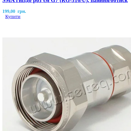
SMA гніздо розʼєм G7 (RG-316/U), паяння/обтиск
199,00
грн.
Купити