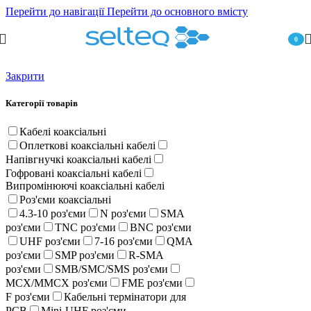
Перейти до навігації
Перейти до основного вмісту
0
пункт
Закрити
Категорії товарів
Кабелі коаксіальні
Оплеткові коаксіальні кабелі
Напівгнучкі коаксіальні кабелі
Гофровані коаксіальні кабелі
Випромінюючі коаксіальні кабелі
Роз'єми коаксіальні
4.3-10 роз'єми
N роз'єми
SMA
роз'єми
TNC роз'єми
BNC роз'єми
UHF роз'єми
7-16 роз'єми
QMA
роз'єми
SMP роз'єми
R-SMA
роз'єми
SMB/SMC/SMS роз'єми
MCX/MMCX роз'єми
FME роз'єми
F роз'єми
Кабельні термінатори для
PCB
Mini-UHF роз'єми