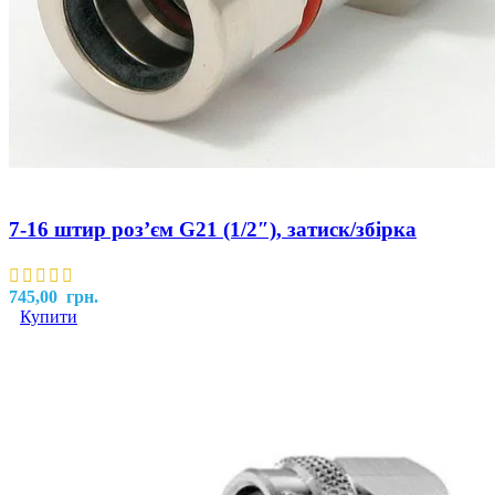
7-16 штир роз’єм G21 (1/2″), затиск/збірка
745,00
грн.
Купити