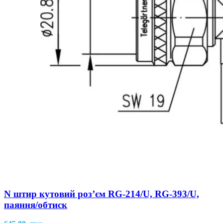
N штир кутовий роз’єм RG-214/U, RG-393/U,
паяння/обтиск