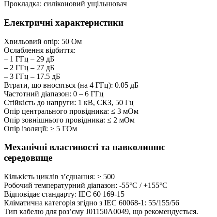
Прокладка: силіконовий ущільнювач
Електричні характеристики
Хвильовий опір: 50 Ом
Ослаблення відбиття:
– 1 ГГц – 29 дБ
– 2 ГГц – 27 дБ
– 3 ГГц – 17.5 дБ
Втрати, що вносяться (на 4 ГГц): 0.05 дБ
Частотний діапазон: 0 – 6 ГГц
Стійкість до напруги: 1 кВ, СКЗ, 50 Гц
Опір центрального провідника: ≤ 3 мОм
Опір зовнішнього провідника: ≤ 2 мОм
Опір ізоляції: ≥ 5 ГОм
Механічні властивості та навколишнє
середовище
Кількість циклів з’єднання: > 500
Робочий температурний діапазон: -55°C / +155°C
Відповідає стандарту: IEC 60 169-15
Кліматична категорія згідно з IEC 60068-1: 55/155/56
Тип кабелю для роз’єму J01150A0049, що рекомендується.