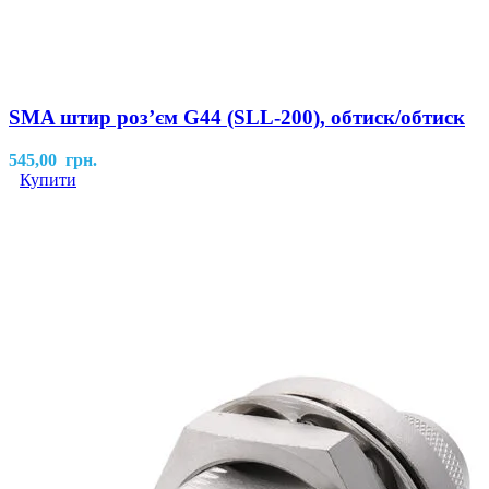
SMA штир розʼєм G44 (SLL-200), обтиск/обтиск
545,00
грн.
Купити