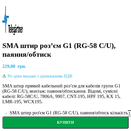
SMA штир роз’єм G1 (RG-58 C/U),
паяння/обтиск
229,00
грн.
⚠
Усі ціни вказані з урахуванням ПДВ
SMA штир прямий кабельний розʼєм для кабелів групи G1
(RG-58 C/U), монтаж: паяння/обтискання. Відомі, сумісні
кабелі: RG-58C/U, 7806A, 9907, CNT-195, HPF 195, KX 15,
LMR-195, WCX195
.
SMA штир роз'єм G1 (RG-58 C/U), паяння/обтиск кількість
КУПИТИ