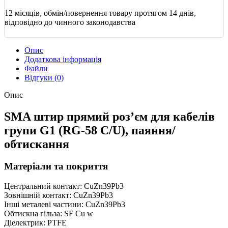
12 місяців, обмін/повернення товару протягом 14 днів,
відповідно до чинного законодавства
Опис
Додаткова інформація
Файли
Відгуки (0)
Опис
SMA штир прямий роз’єм для кабелів
групи G1 (RG-58 C/U), паяння/
обтискання
Матеріали та покриття
Центральний контакт: CuZn39Pb3
Зовнішній контакт: CuZn39Pb3
Інші металеві частини: CuZn39Pb3
Обтискна гільза: SF Cu w
Діелектрик: PTFE