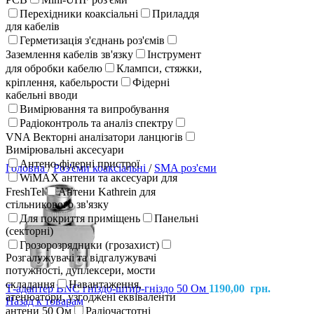
Перехідники коаксіальні
Приладдя
для кабелів
Герметизація з'єднань роз'ємів
Заземлення кабелів зв'язку
Інструмент
для обробки кабелю
Клампси, стяжки,
кріплення, кабельрости
Фідерні
кабельні вводи
Вимірювання та випробування
Радіоконтроль та аналіз спектру
VNA Векторні аналізатори ланцюгів
Вимірювальні аксесуари
Антено-фідерні пристрої
Головна
/
Роз'єми коаксіальні
/
SMA роз'єми
WiMAX антени та аксесуари для
FreshTel
Антени Kathrein для
стільникового зв'язку
Для покриття приміщень
Панельні
(секторні)
Грозорозрядники (грозахист)
Розгалужувачі та відгалужувачі
потужності, дуплексери, мости
складання
Навантаження,
Т-адаптер BNC гніздо-штир-гніздо 50 Ом
1190,00
грн.
атенюатори, узгоджені еквіваленти
Назад к товарам
антени 50 Ом
Радіочастотні