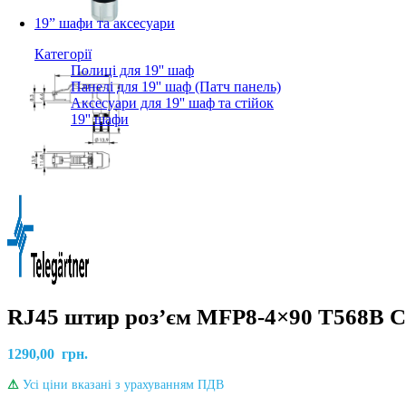
19” шафи та аксесуари
Категорії
Полиці для 19'' шаф
Панелі для 19'' шаф (Патч панель)
Аксесуари для 19'' шаф та стійок
19'' шафи
RJ45 штир роз’єм MFP8-4×90 T568B Ca
1290,00
грн.
⚠
Усі ціни вказані з урахуванням ПДВ