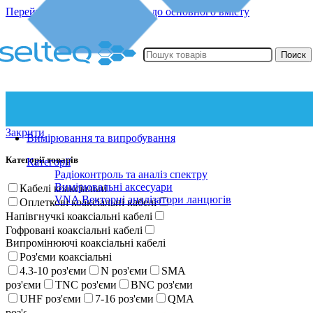
Перейти до навігації
Перейти до основного вмісту
Поиск
Закрити
Вимірювання та випробування
Категорії товарів
Категорії
Радіоконтроль та аналіз спектру
Вимірювальні аксесуари
Кабелі коаксіальні
VNA Векторні аналізатори ланцюгів
Оплеткові коаксіальні кабелі
Напівгнучкі коаксіальні кабелі
Гофровані коаксіальні кабелі
Випромінюючі коаксіальні кабелі
Роз'єми коаксіальні
4.3-10 роз'єми
N роз'єми
SMA
роз'єми
TNC роз'єми
BNC роз'єми
UHF роз'єми
7-16 роз'єми
QMA
роз'єми
SMP роз'єми
R-SMA