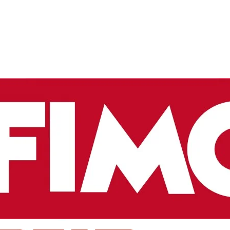
ьником проводів
129,00
грн.