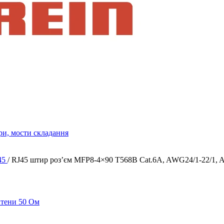
ри, мости складання
J45
/
RJ45 штир роз’єм MFP8-4×90 T568B Cat.6A, AWG24/1-22/1, 
нтени 50 Ом