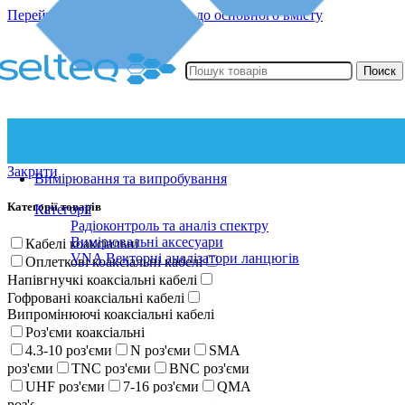
Перейти до навігації
Перейти до основного вмісту
Поиск
Закрити
Вимірювання та випробування
Категорії товарів
Категорії
Радіоконтроль та аналіз спектру
Вимірювальні аксесуари
Кабелі коаксіальні
VNA Векторні аналізатори ланцюгів
Оплеткові коаксіальні кабелі
Напівгнучкі коаксіальні кабелі
Гофровані коаксіальні кабелі
Випромінюючі коаксіальні кабелі
Роз'єми коаксіальні
4.3-10 роз'єми
N роз'єми
SMA
роз'єми
TNC роз'єми
BNC роз'єми
UHF роз'єми
7-16 роз'єми
QMA
роз'єми
SMP роз'єми
R-SMA