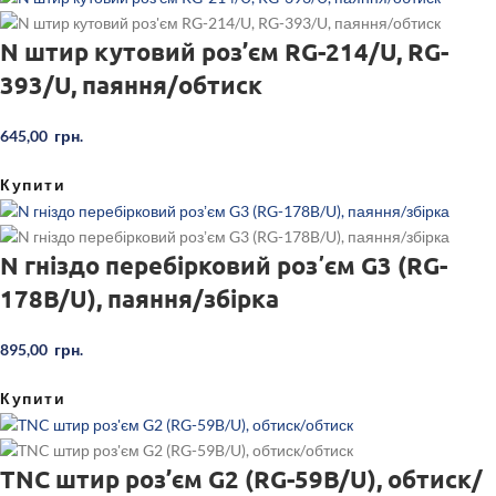
N штир кутовий роз’єм RG-214/U, RG-
393/U, паяння/обтиск
645,00
грн.
Купити
N гніздо перебірковий розʼєм G3 (RG-
178B/U), паяння/збірка
895,00
грн.
Купити
TNC штир роз’єм G2 (RG-59B/U), обтиск/