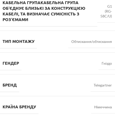
КАБЕЛЬНА ГРУПА
КАБЕЛЬНА ГРУПА
G1
ОБʼЄДНУЄ БЛИЗЬКІ ЗА КОНСТРУКЦІЄЮ
(RG-
КАБЕЛІ, ТА ВИЗНАЧАЄ СУМІСНІСТЬ З
58C/U)
РОЗʼЄМАМИ
ТИП МОНТАЖУ
Обтискання/обтискання
ГЕНДЕР
Гніздо
БРЕНД
Telegartner
КРАЇНА БРЕНДУ
Німеччина