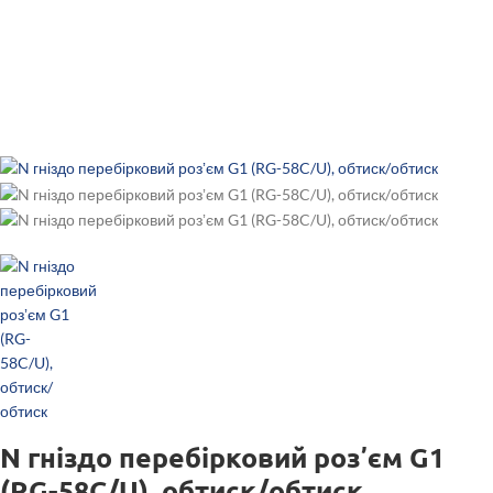
N гніздо перебірковий розʼєм G1
(RG-58C/U), обтиск/обтиск