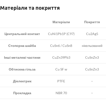
Матеріали та покриття
Матеріали
Покриття
Центральний контакт
CuNi1Pb1P (C97)
Cu2Ag5
Стопорна шайба
CuSn6 / CuSn8
нікельований
Інші металеві частини
CuZn39Pb3
CuSnZn3
Обтискна гільза
Cu SF w
CuSnZn3
Діелектрик
PTFE
–
Прокладка
NBR 70
–