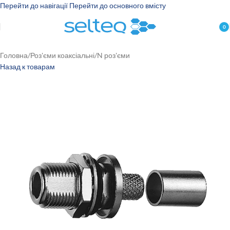
Перейти до навігації
Перейти до основного вмісту
0
пун
Головна
/
Роз'єми коаксіальні
/
N роз'єми
Назад к товарам