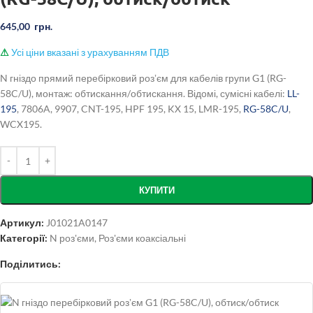
645,00
грн.
⚠
Усі ціни вказані з урахуванням ПДВ
N гніздо прямий перебірковий розʼєм для кабелів групи G1 (RG-
58C/U), монтаж: обтискання/обтискання. Відомі, сумісні кабелі:
LL-
195
, 7806A, 9907, CNT-195, HPF 195, KX 15, LMR-195,
RG-58C/U
,
WCX195.
КУПИТИ
Артикул:
J01021A0147
Категорії:
N роз'єми
,
Роз'єми коаксіальні
Поділитись: