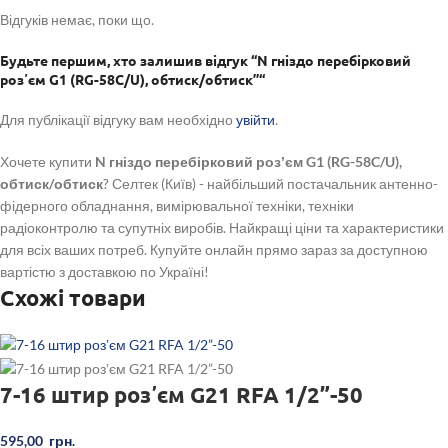
Відгуків немає, поки що.
Будьте першим, хто залишив відгук “N гніздо перебірковий
розʼєм G1 (RG-58C/U), обтиск/обтиск”“
Для публікації відгуку вам необхідно
увійти
.
Хочете купити
N гніздо перебірковий розʼєм G1 (RG-58C/U),
обтиск/обтиск
? Селтек (Київ) - найбільший постачальник антенно-
фідерного обладнання, вимірювальної техніки, техніки
радіоконтролю та супутніх виробів. Найкращі ціни та характеристики
для всіх ваших потреб. Купуйте онлайн прямо зараз за доступною
вартістю з доставкою по Україні!
Схожі товари
7-16 штир розʼєм G21 RFA 1/2”-50
595,00
грн.