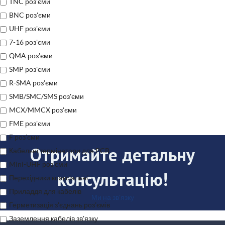
TNC роз'єми
BNC роз'єми
UHF роз'єми
7-16 роз'єми
QMA роз'єми
SMP роз'єми
R-SMA роз'єми
SMB/SMC/SMS роз'єми
MCX/MMCX роз'єми
FME роз'єми
F роз'єми
Отримайте детальну
Кабельні термінатори для PCB
Mini-UHF роз'єми
консультацію!
Перехідники коаксіальні
Приладдя для кабелів
Ми на зв'язку
Герметизація з'єднань роз'ємів
Заземлення кабелів зв'язку