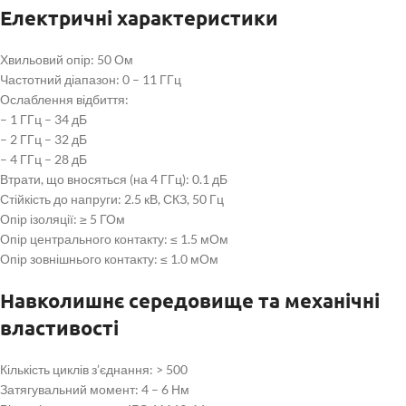
Електричні характеристики
Хвильовий опір: 50 Ом
Частотний діапазон: 0 – 11 ГГц
Ослаблення відбиття:
– 1 ГГц – 34 дБ
– 2 ГГц – 32 дБ
– 4 ГГц – 28 дБ
Втрати, що вносяться (на 4 ГГц): 0.1 дБ
Стійкість до напруги: 2.5 кВ, СКЗ, 50 Гц
Опір ізоляції:
≥
5 ГОм
Опір центрального контакту:
≤
1.5 мОм
Опір зовнішнього контакту:
≤
1.0 мОм
Навколишнє середовище та механічні
властивості
Кількість циклів з’єднання: > 500
Затягувальний момент: 4 – 6 Нм