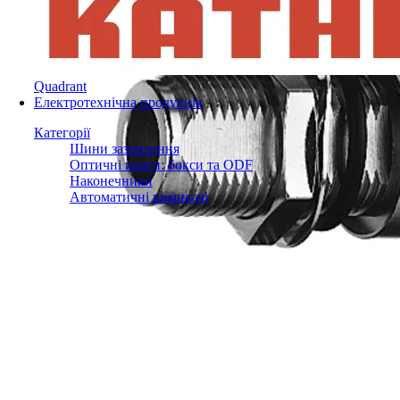
Quadrant
Електротехнічна продукція
Категорії
Шини заземлення
Оптичні кроси: бокси та ODF
Наконечники
Автоматичні вимикачі