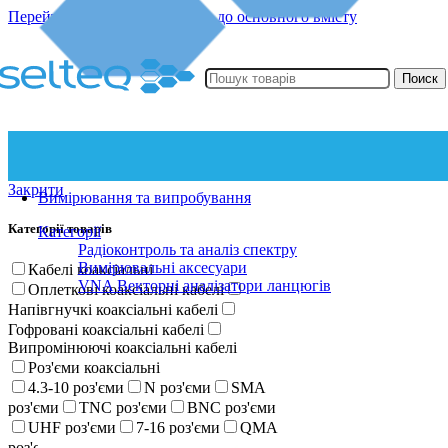
Перейти до навігації
Перейти до основного вмісту
Поиск
Закрити
Вимірювання та випробування
Категорії товарів
Категорії
Радіоконтроль та аналіз спектру
Вимірювальні аксесуари
Кабелі коаксіальні
VNA Векторні аналізатори ланцюгів
Оплеткові коаксіальні кабелі
Напівгнучкі коаксіальні кабелі
Гофровані коаксіальні кабелі
Випромінюючі коаксіальні кабелі
Роз'єми коаксіальні
4.3-10 роз'єми
N роз'єми
SMA
роз'єми
TNC роз'єми
BNC роз'єми
UHF роз'єми
7-16 роз'єми
QMA
роз'єми
SMP роз'єми
R-SMA