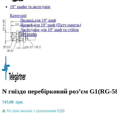
19” шафи та аксесуари
Категорії
Полиці для 19'' шаф
Панелі для 19'' шаф (Патч панель)
Аксесуари для 19'' шаф та стійок
19'' шафи
N гніздо перебірковий роз’єм G1(RG-5
745,00
грн.
⚠
Усі ціни вказані з урахуванням ПДВ