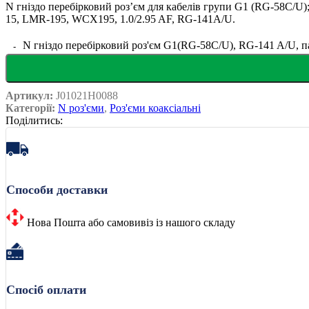
N гніздо перебірковий розʼєм для кабелів групи G1 (RG-58C/U);
15, LMR-195, WCX195, 1.0/2.95 AF, RG-141A/U.
N гніздо перебірковий роз'єм G1(RG-58C/U), RG-141 A/U, па
Артикул:
J01021H0088
Категорії:
N роз'єми
,
Роз'єми коаксіальні
Поділитись:
Способи доставки
Нова Пошта або самовивіз із нашого складу
Спосіб оплати