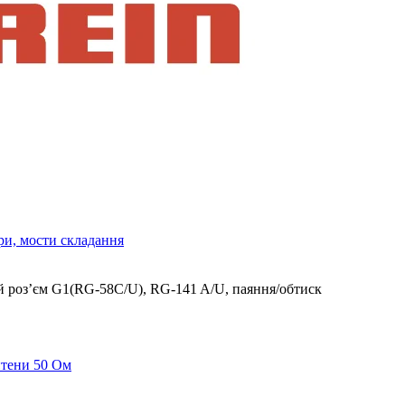
ри, мости складання
й роз’єм G1(RG-58C/U), RG-141 A/U, паяння/обтиск
нтени 50 Ом