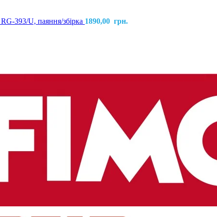
 RG-393/U, паяння/збірка
1890,00
грн.
паяння/збірка
995,00
грн.