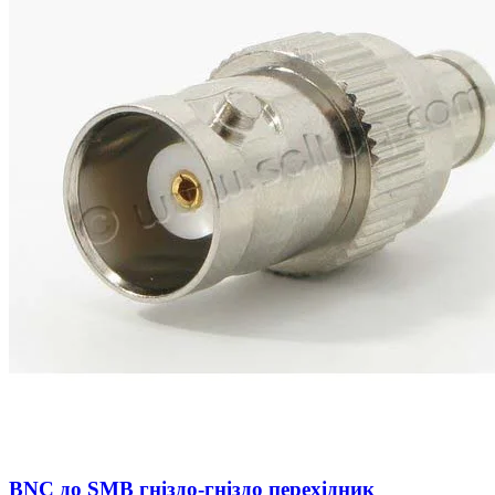
BNC до SMB гніздо-гніздо перехідник