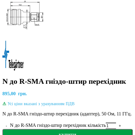
N до R-SMA гніздо-штир перехідник
895,00
грн.
⚠
Усі ціни вказані з урахуванням ПДВ
N до R-SMA гніздо-штир перехідник (адаптер), 50 Ом, 11 ГГц.
N до R-SMA гніздо-штир перехідник кількість