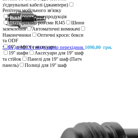
з'єднувальні кабелі (джампери)
Репітери мобільного зв'язку
Електротехнічна продукція
Індустріальні роз'єми RJ45
Шини
заземлення
Автоматичні вимикачі
Наконечники
Оптичні кроси: бокси
та ODF
19'' шафи та аксесуари
SMA до MCX гніздо-штир перехідник
1090,00
грн.
19'' шафи
Аксесуари для 19'' шаф
та стійок
Панелі для 19'' шаф (Патч
панель)
Полиці для 19'' шаф