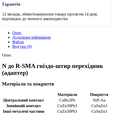
Гарантія
12 місяців, обмін/повернення товару протягом 14 днів,
відповідно до чинного законодавства
Опис
Додаткова інформація
Файли
Відгуки (0)
Опис
N до R-SMA гніздо-штир перехідник
(адаптер)
Матеріали та покриття
Матеріали
Покриття
Центральний контакт
CuBe2Pb
NiP-Au
Зовнішній контакт
CuZn39Pb3
CuSnZn3
Інші металеві частини
CuZn39Pb3
CuSnZn3