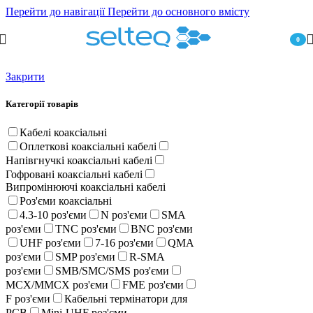
Перейти до навігації
Перейти до основного вмісту
0
пункт
Закрити
Категорії товарів
Кабелі коаксіальні
Оплеткові коаксіальні кабелі
Напівгнучкі коаксіальні кабелі
Гофровані коаксіальні кабелі
Випромінюючі коаксіальні кабелі
Роз'єми коаксіальні
4.3-10 роз'єми
N роз'єми
SMA
роз'єми
TNC роз'єми
BNC роз'єми
UHF роз'єми
7-16 роз'єми
QMA
роз'єми
SMP роз'єми
R-SMA
роз'єми
SMB/SMC/SMS роз'єми
MCX/MMCX роз'єми
FME роз'єми
F роз'єми
Кабельні термінатори для
PCB
Mini-UHF роз'єми