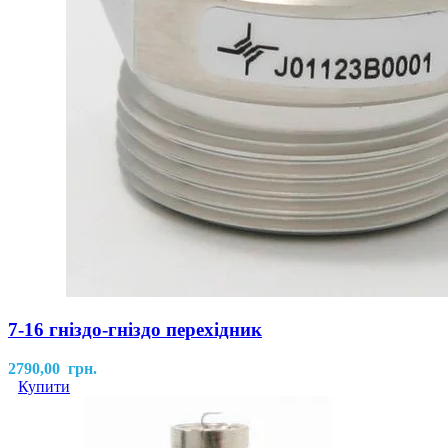
7-16 гніздо-гніздо перехідник
2790,00
грн.
Купити