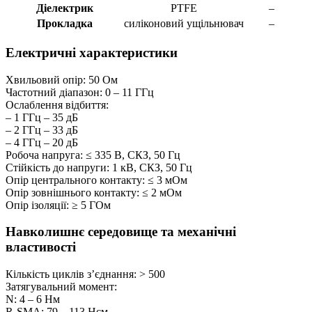
Діелектрик
PTFE
–
Прокладка
силіконовий ущільнювач
–
Електричні характеристики
Хвильовий опір: 50 Ом
Частотний діапазон: 0 – 11 ГГц
Ослаблення відбиття:
– 1 ГГц – 35 дБ
– 2 ГГц – 33 дБ
– 4 ГГц – 20 дБ
Робоча напруга: ≤ 335 В, СКЗ, 50 Гц
Стійкість до напруги: 1 кВ, СКЗ, 50 Гц
Опір центрального контакту: ≤ 3 мОм
Опір зовнішнього контакту: ≤ 2 мОм
Опір ізоляції: ≥ 5 ГОм
Навколишнє середовище та механічні
властивості
Кількість циклів з’єднання: > 500
Затягувальний момент:
N: 4 – 6 Нм
R-SMA: 79 – 113 Нсм