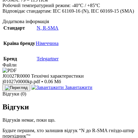
Робочий температурний режим: -40°C / +85°C
Відповідає стандартам: IEC 61169-16 (N), IEC 60169-15 (SMA)
Додаткова інформація
Стандарт
N
,
R-SMA
Країна бренду
Німеччина
Бренд
Telegartner
Файли
J01027R0000 Технічні характеристики
j01027r0000kp.pdf • 0.06 Мб
Завантажити
Відгуки (0)
Відгуки
Відгуків немає, поки що.
Будьте першим, хто залишив відгук “N до R-SMA гніздо-штир
перехідник”“