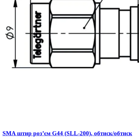
SMA штир розʼєм G44 (SLL-200), обтиск/обтиск