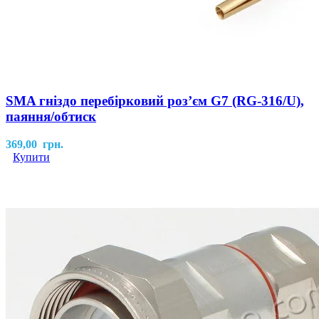
SMA гніздо перебірковий розʼєм G7 (RG-316/U),
паяння/обтиск
369,00
грн.
Купити