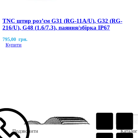
TNC штир роз’єм G31 (RG-11A/U), G32 (RG-
216/U), G48 (1.6/7.3), паяння/збірка IP67
795,00
грн.
Купити
Подзвонити
Каталог