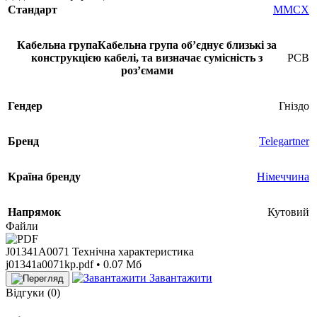
Стандарт
MMCX
Кабельна група
Кабельна група обʼєднує близькі за
конструкцією кабелі, та визначає сумісність з
PCB
розʼємами
Гендер
Гніздо
Бренд
Telegartner
Країна бренду
Німеччина
Напрямок
Кутовий
Файли
J01341A0071 Технічна характеристика
j01341a0071kp.pdf • 0.07 Мб
Завантажити
Відгуки (0)