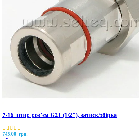
7-16 штир роз’єм G21 (1/2″), затиск/збірка
745,00
грн.