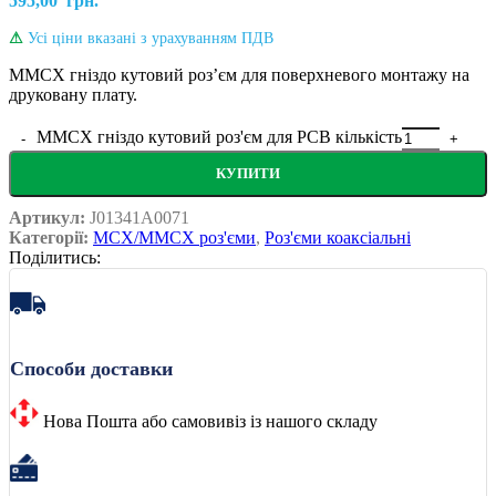
595,00
грн.
⚠
Усі ціни вказані з урахуванням ПДВ
MMCX гніздо кутовий розʼєм для поверхневого монтажу на
друковану плату.
MMCX гніздо кутовий роз'єм для PCB кількість
КУПИТИ
Артикул:
J01341A0071
Категорії:
MCX/MMCX роз'єми
,
Роз'єми коаксіальні
Поділитись:
Способи доставки
Нова Пошта або самовивіз із нашого складу