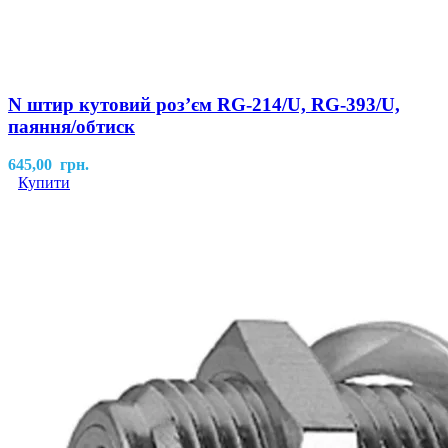
N штир кутовий роз’єм RG-214/U, RG-393/U,
паяння/обтиск
645,00
грн.
Купити