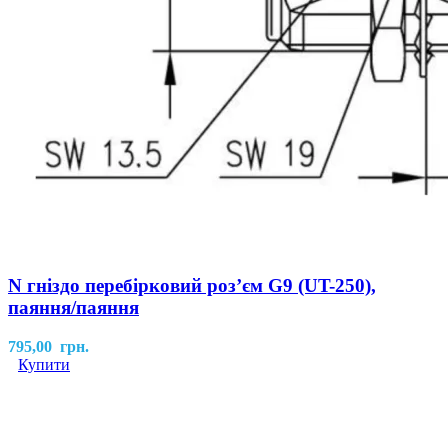
N гніздо перебірковий розʼєм G9 (UT-250),
паяння/паяння
795,00
грн.
Купити