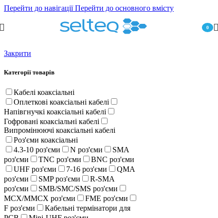
Перейти до навігації
Перейти до основного вмісту
0
пункт
Закрити
Категорії товарів
Кабелі коаксіальні
Оплеткові коаксіальні кабелі
Напівгнучкі коаксіальні кабелі
Гофровані коаксіальні кабелі
Випромінюючі коаксіальні кабелі
Роз'єми коаксіальні
4.3-10 роз'єми
N роз'єми
SMA
роз'єми
TNC роз'єми
BNC роз'єми
UHF роз'єми
7-16 роз'єми
QMA
роз'єми
SMP роз'єми
R-SMA
роз'єми
SMB/SMC/SMS роз'єми
MCX/MMCX роз'єми
FME роз'єми
F роз'єми
Кабельні термінатори для
PCB
Mini-UHF роз'єми