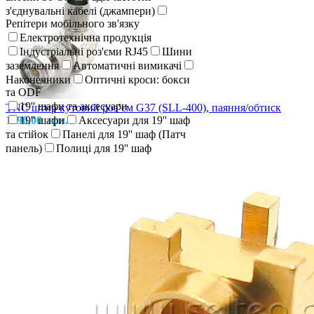
з'єднувальні кабелі (джампери)
Репітери мобільного зв'язку
Електротехнічна продукція
Індустріальні роз'єми RJ45
Шини
заземлення
Автоматичні вимикачі
Наконечники
Оптичні кроси: бокси
та ODF
19'' шафи та аксесуари
TNC штир кутовий роз’єм G37 (SLL-400), паяння/обтиск
1290,00
19'' шафи
грн.
Аксесуари для 19'' шаф
та стійок
Панелі для 19'' шаф (Патч
панель)
Полиці для 19'' шаф