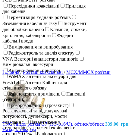
Перехідники коаксіальні
Приладдя
для кабелів
Герметизація з'єднань роз'ємів
Заземлення кабелів зв'язку
Інструмент
для обробки кабелю
Клампси, стяжки,
кріплення, кабельрости
Фідерні
кабельні вводи
Вимірювання та випробування
Радіоконтроль та аналіз спектру
VNA Векторні аналізатори ланцюгів
Вимірювальні аксесуари
Антено-фідерні пристрої
Головна
/
Роз'єми коаксіальні
/
MCX/MMCX роз'єми
WiMAX антени та аксесуари для
FreshTel
Антени Kathrein для
стільникового зв'язку
Для покриття приміщень
Панельні
(секторні)
Грозорозрядники (грозахист)
Розгалужувачі та відгалужувачі
потужності, дуплексери, мости
складання
Навантаження,
TNC гніздо роз'єм G7 (RG-316/U), обтиск/обтиск
339,00
грн.
атенюатори, узгоджені еквіваленти
Назад к товарам
антени 50 Ом
Радіочастотні