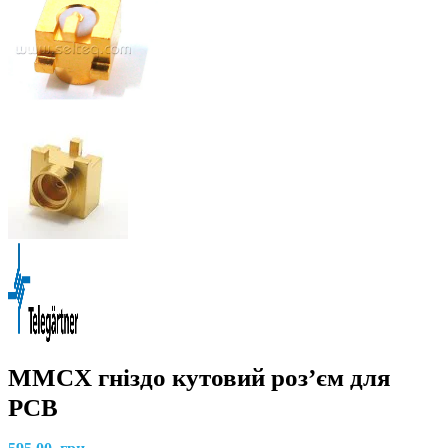
MMCX гніздо кутовий роз’єм для
PCB