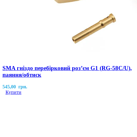
SMA гніздо перебірковий розʼєм G1 (RG-58C/U),
паяння/обтиск
545,00
грн.
Купити