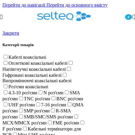
Перейти до навігації
Перейти до основного вмісту
0
пункт
Закрити
Категорії товарів
Кабелі коаксіальні
Оплеткові коаксіальні кабелі
Напівгнучкі коаксіальні кабелі
Гофровані коаксіальні кабелі
Випромінюючі коаксіальні кабелі
Роз'єми коаксіальні
4.3-10 роз'єми
N роз'єми
SMA
роз'єми
TNC роз'єми
BNC роз'єми
UHF роз'єми
7-16 роз'єми
QMA
роз'єми
SMP роз'єми
R-SMA
роз'єми
SMB/SMC/SMS роз'єми
MCX/MMCX роз'єми
FME роз'єми
F роз'єми
Кабельні термінатори для
PCB
Mini-UHF роз'єми