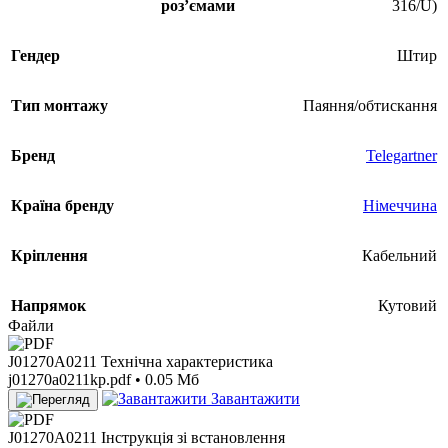
розʼємами
316/U)
Гендер
Штир
Тип монтажу
Паяння/обтискання
Бренд
Telegartner
Країна бренду
Німеччина
Кріплення
Кабельний
Напрямок
Кутовий
Файли
J01270A0211 Технічна характеристика
j01270a0211kp.pdf • 0.05 Мб
Завантажити
J01270A0211 Інструкція зі встановлення