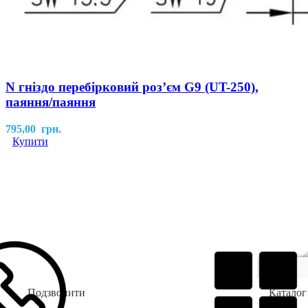
N гніздо перебірковий розʼєм G9 (UT-250),
паяння/паяння
795,00
грн.
Купити
Подзвонити
Каталог