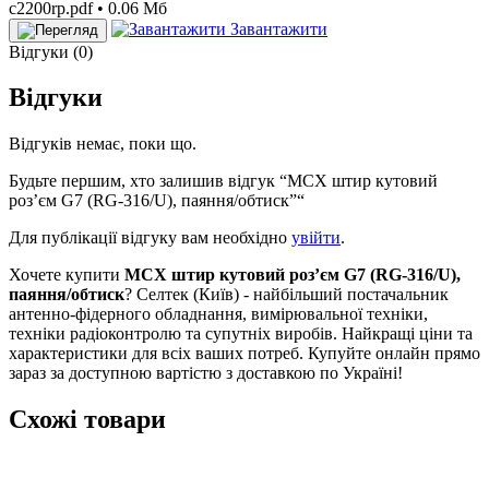
c2200rp.pdf • 0.06 Мб
Завантажити
Відгуки (0)
Відгуки
Відгуків немає, поки що.
Будьте першим, хто залишив відгук “MCX штир кутовий
роз’єм G7 (RG-316/U), паяння/обтиск”“
Для публікації відгуку вам необхідно
увійти
.
Хочете купити
MCX штир кутовий роз’єм G7 (RG-316/U),
паяння/обтиск
? Селтек (Київ) - найбільший постачальник
антенно-фідерного обладнання, вимірювальної техніки,
техніки радіоконтролю та супутніх виробів. Найкращі ціни та
характеристики для всіх ваших потреб. Купуйте онлайн прямо
зараз за доступною вартістю з доставкою по Україні!
Схожі товари