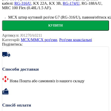
кабелі:
RG-316/U,
KX 22A, KX 3B,
RG-174/U
, RG-188A/U,
MRC 100 Flex (0.48L/1.5 AF)
.
MCX штир кутовий роз'єм G7 (RG-316/U), паяння/обтиск кі
КУПИТИ
Артикул:
J01270A0211
Категорії:
MCX/MMCX роз'єми
,
Роз'єми коаксіальні
Поділитись:
Способи доставки
Нова Пошта або самовивіз із нашого складу
Спосіб оплати