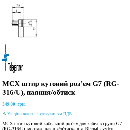
MCX штир кутовий роз’єм G7 (RG-
316/U), паяння/обтиск
349,00
грн.
⚠
Усі ціни вказані з урахуванням ПДВ
MCX штир кутовий кабельний розʼєм для кабелів групи G7
(RG-316/U), монтаж: паяння/обтискання. Відомі, сумісні