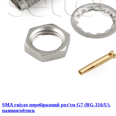
SMA гніздо перебірковий розʼєм G7 (RG-316/U),
паяння/обтиск