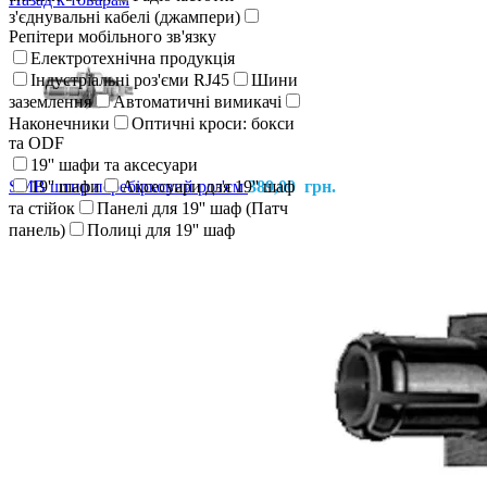
з'єднувальні кабелі (джампери)
Репітери мобільного зв'язку
Електротехнічна продукція
Індустріальні роз'єми RJ45
Шини
заземлення
Автоматичні вимикачі
Наконечники
Оптичні кроси: бокси
та ODF
19'' шафи та аксесуари
SMB штир перебірковий роз'єм
19'' шафи
Аксесуари для 19'' шаф
389,00
грн.
та стійок
Панелі для 19'' шаф (Патч
панель)
Полиці для 19'' шаф