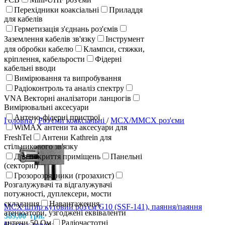
Перехідники коаксіальні
Приладдя
для кабелів
Герметизація з'єднань роз'ємів
Заземлення кабелів зв'язку
Інструмент
для обробки кабелю
Клампси, стяжки,
кріплення, кабельрости
Фідерні
кабельні вводи
Вимірювання та випробування
Радіоконтроль та аналіз спектру
VNA Векторні аналізатори ланцюгів
Вимірювальні аксесуари
Антено-фідерні пристрої
Головна
/
Роз'єми коаксіальні
/
MCX/MMCX роз'єми
WiMAX антени та аксесуари для
FreshTel
Антени Kathrein для
стільникового зв'язку
Для покриття приміщень
Панельні
(секторні)
Грозорозрядники (грозахист)
Розгалужувачі та відгалужувачі
потужності, дуплексери, мости
складання
Навантаження,
MCX штир кутовий роз'єм G10 (SSF-141), паяння/паяння
атенюатори, узгоджені еквіваленти
389,00
грн.
антени 50 Ом
Радіочастотні
Назад к товарам