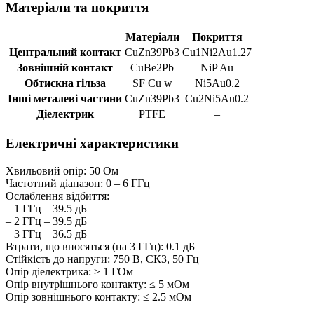
Матеріали та покриття
Матеріали
Покриття
Центральний контакт
CuZn39Pb3
Cu1Ni2Au1.27
Зовнішній контакт
CuBe2Pb
NiP Au
Обтискна гільза
SF Cu w
Ni5Au0.2
Інші металеві частини
CuZn39Pb3
Cu2Ni5Au0.2
Діелектрик
PTFE
–
Електричні характеристики
Хвильовий опір: 50 Ом
Частотний діапазон: 0 – 6 ГГц
Ослаблення відбиття:
– 1 ГГц – 39.5 дБ
– 2 ГГц – 39.5 дБ
– 3 ГГц – 36.5 дБ
Втрати, що вносяться (на 3 ГГц): 0.1 дБ
Стійкість до напруги: 750 В, СКЗ, 50 Гц
Опір діелектрика: ≥ 1 ГОм
Опір внутрішнього контакту: ≤ 5 мОм
Опір зовнішнього контакту: ≤ 2.5 мОм