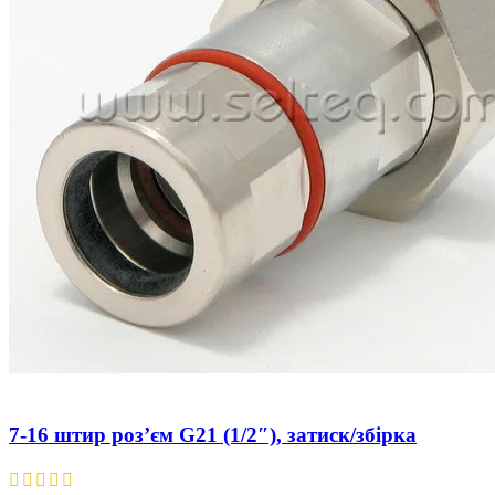
7-16 штир роз’єм G21 (1/2″), затиск/збірка