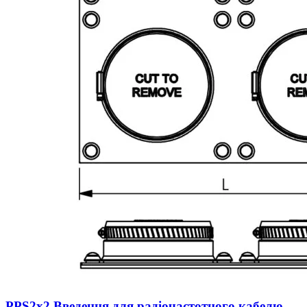
PPS2х2 Введення для радіочастотного кабелю