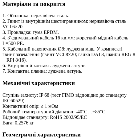
Матеріали та покриття
1. Оболонка: нержавіюча сталь.
2. Гвинт із внутрішнім шестигранником: нержавіюча сталь
VCI 6×20
3. Прокладка: гума EPDM.
4. З’єднувальний кабель 16 кв.мм: жорсткий мідний кабель
L=500 PE.
5. Кабельний наконечник Ø8: луджена мідь. У комплекті
гвинт заземлення (гвинт VCI 8×20; гайка DAI 8, шайби REG 8
+ RPI 8/16).
6. Внутрішній контакт: луджена латунь.
7. Контактна планка: луджена латунь.
Механічні характеристики
Ступінь захисту: IP 68 (тест FIMO відповідно до стандарту
IEC60529)
Контактний опір:
≤
1 мОм
Робочий температурний діапазон: -40°C…+85°C
Відповідає стандарту: RoHS 2002/95/EC
Вага: 0,2576 кг
Геометричні характеристики