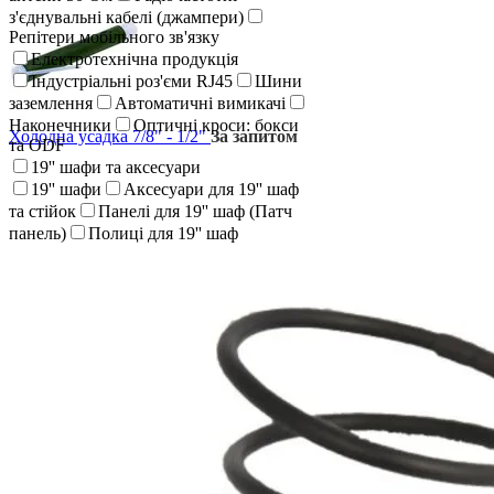
з'єднувальні кабелі (джампери)
Репітери мобільного зв'язку
Електротехнічна продукція
Індустріальні роз'єми RJ45
Шини
заземлення
Автоматичні вимикачі
Наконечники
Оптичні кроси: бокси
Холодна усадка 7/8" - 1/2"
За запитом
та ODF
19'' шафи та аксесуари
19'' шафи
Аксесуари для 19'' шаф
та стійок
Панелі для 19'' шаф (Патч
панель)
Полиці для 19'' шаф