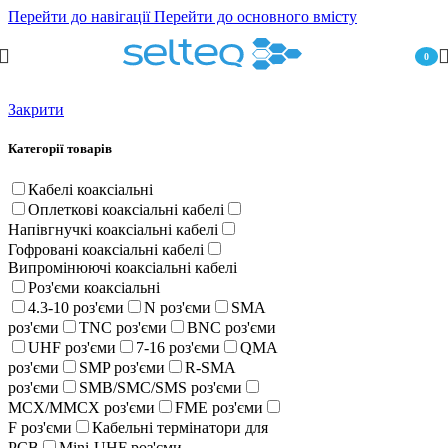
Перейти до навігації
Перейти до основного вмісту
0
пункт
Закрити
Категорії товарів
Кабелі коаксіальні
Оплеткові коаксіальні кабелі
Напівгнучкі коаксіальні кабелі
Гофровані коаксіальні кабелі
Випромінюючі коаксіальні кабелі
Роз'єми коаксіальні
4.3-10 роз'єми
N роз'єми
SMA
роз'єми
TNC роз'єми
BNC роз'єми
UHF роз'єми
7-16 роз'єми
QMA
роз'єми
SMP роз'єми
R-SMA
роз'єми
SMB/SMC/SMS роз'єми
MCX/MMCX роз'єми
FME роз'єми
F роз'єми
Кабельні термінатори для
PCB
Mini-UHF роз'єми