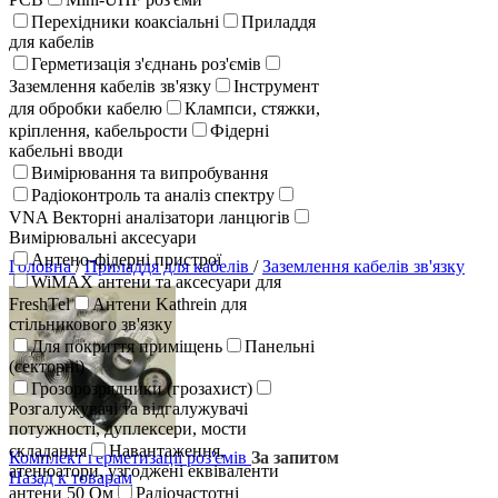
Перехідники коаксіальні
Приладдя
для кабелів
Герметизація з'єднань роз'ємів
Заземлення кабелів зв'язку
Інструмент
для обробки кабелю
Клампси, стяжки,
кріплення, кабельрости
Фідерні
кабельні вводи
Вимірювання та випробування
Радіоконтроль та аналіз спектру
VNA Векторні аналізатори ланцюгів
Вимірювальні аксесуари
Антено-фідерні пристрої
Головна
/
Приладдя для кабелів
/
Заземлення кабелів зв'язку
WiMAX антени та аксесуари для
FreshTel
Антени Kathrein для
стільникового зв'язку
Для покриття приміщень
Панельні
(секторні)
Грозорозрядники (грозахист)
Розгалужувачі та відгалужувачі
потужності, дуплексери, мости
складання
Навантаження,
Комплект герметизації роз'ємів
За запитом
атенюатори, узгоджені еквіваленти
Назад к товарам
антени 50 Ом
Радіочастотні