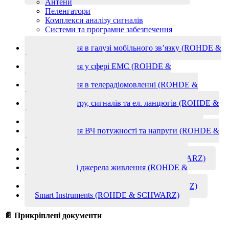
Антени
Пеленгатори
Комплекси аналізу сигналів
Системи та програмне забезпечення
Радіоприймальні пристрої
Вимірювання в галузі мобільного зв’язку (ROHDE &
SCHWARZ)
Вимірювання у сфері ЕМС (ROHDE &
SCHWARZ)
Вимірювання в телерадіомовленні (ROHDE &
SCHWARZ)
Аналіз спектру, сигналів та ел. ланцюгів (ROHDE &
SCHWARZ)
Генератори сигналів (ROHDE & SCHWARZ)
Вимірювання ВЧ потужності та напруги (ROHDE &
SCHWARZ)
Тестові системи (ROHDE & SCHWARZ)
Промислові контролери (ROHDE & SCHWARZ)
Лабораторні джерела живлення (ROHDE &
SCHWARZ)
Вимірювальні антени (ROHDE & SCHWARZ)
Smart Instruments (ROHDE & SCHWARZ)
📄 Прикріплені документи