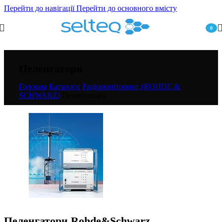
Перейти до навігації
Перейти до основного вмісту
0
пункт
Пеленгатори
Головна
/
Каталоги
/
Радіомоніторинг (ROHDE &
SCHWARZ)
/
Пеленгатори
Пеленгатори Rohde&Schwarz