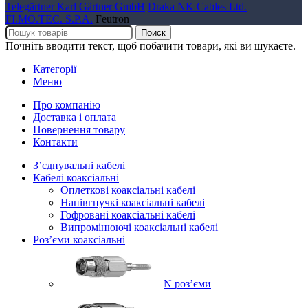
Telegärtner Karl Gärtner GmbH
Draka NK Cables Ltd.
FI.MO.TEC. S.P.A.
Feutron
Поиск
Почніть вводити текст, щоб побачити товари, які ви шукаєте.
Категорії
Меню
Про компанію
Доставка і оплата
Повернення товару
Контакти
Зʼєднувальні кабелі
Кабелі коаксіальні
Оплеткові коаксіальні кабелі
Напівгнучкі коаксіальні кабелі
Гофровані коаксіальні кабелі
Випромінюючі коаксіальні кабелі
Роз’єми коаксіальні
N роз’єми