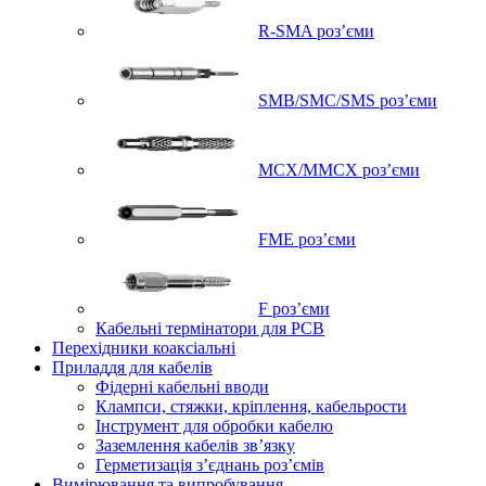
R-SMA роз’єми
SMB/SMC/SMS роз’єми
MCX/MMCX роз’єми
FME роз’єми
F роз’єми
Кабельні термінатори для PCB
Перехідники коаксіальні
Приладдя для кабелів
Фідерні кабельні вводи
Клампси, стяжки, кріплення, кабельрости
Інструмент для обробки кабелю
Заземлення кабелів зв’язку
Герметизація з’єднань роз’ємів
Вимірювання та випробування