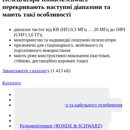
перекривають наступні діапазони та
мають такі особливості
діапазон частот від КВ (HF) 0,3 МГц … 20 МГц до ОВЧ
(UHF) 3,6 ГГц
моніторингові та надшвидкі пошукові пеленгатори
призначені для стаціонарного, мобільного та
портативного використання
мають різні конструктивні виконання (настільні,
стійкові, дистанційно керовані тощо)
Завантажити з каталогу
(1 413 кБ)
Каталоги
Мобільний зв’язок (KATHEIN-Werke KG)
Телерадіомовлення (KATHEIN-Werke KG)
Системи супутникового та кабельного телебачення
(KATHEIN-Werke KG)
Транспортні антени (KATHEIN-Werke KG)
Зв’язок борт-земля (KATHEIN-Werke KG)
Радіомоніторинг (ROHDE & SCHWARZ)