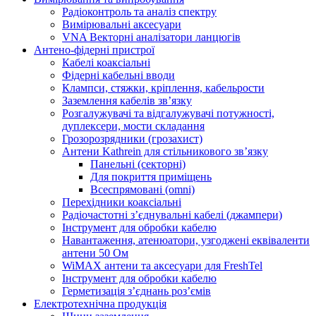
Радіоконтроль та аналіз спектру
Вимірювальні аксесуари
VNA Векторні аналізатори ланцюгів
Антено-фідерні пристрої
Кабелі коаксіальні
Фідерні кабельні вводи
Клампси, стяжки, кріплення, кабельрости
Заземлення кабелів зв’язку
Розгалужувачі та відгалужувачі потужності,
дуплексери, мости складання
Грозорозрядники (грозахист)
Антени Kathrein для стільникового зв’язку
Панельні (секторні)
Для покриття приміщень
Всеспрямовані (omni)
Перехідники коаксіальні
Радіочастотні з’єднувальні кабелі (джампери)
Інструмент для обробки кабелю
Навантаження, атенюатори, узгоджені еквіваленти
антени 50 Ом
WiMAX антени та аксесуари для FreshTel
Інструмент для обробки кабелю
Герметизація з’єднань роз’ємів
Електротехнічна продукція