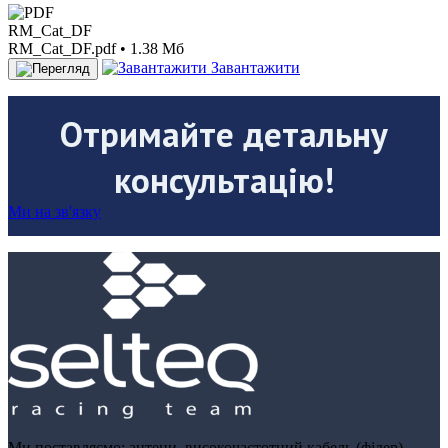
RM_Cat_DF
RM_Cat_DF.pdf • 1.38 Мб
Завантажити
Отримайте детальну
консультацію!
Ми на зв'язку
Ми поставляємо: антени, високочастотний кабель (фідер),