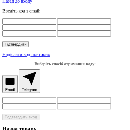
Назад до входу
Введіть код з email:
Підтвердити
Надіслати код повторно
Виберіть спосіб отримання коду:
Email
Telegram
Подтвердить вход
Назва товару