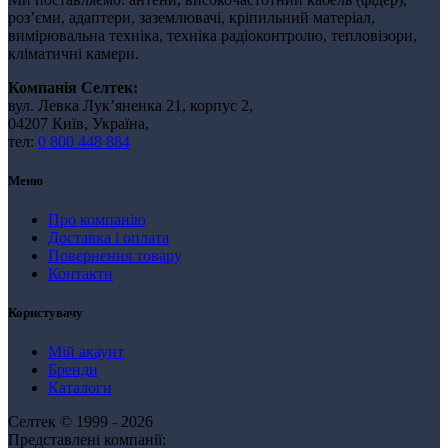
роз’єми, адаптери, заземлювачі, кріпильний матеріал,
вимірювальна техніка, техніка радіоконтролю, тепловізори,
кліматичні камери.
Компанія Селтек:
вул. Левка Лукʼяненка 21, корпус 2,
04207 Київ, Україна,
тел:
0 800 448 884
Меню
Про компанію
Доставка і оплата
Повернення товару
Контакти
Користувачу
Мій акаунт
Бренди
Каталоги
Селтек © 1999 - 2026
Представлені компанії: