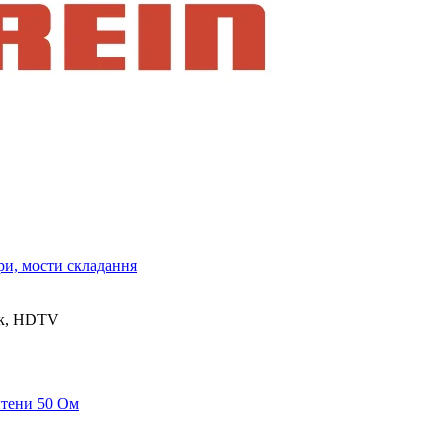
ри, мости складання
ик, HDTV
нтени 50 Ом