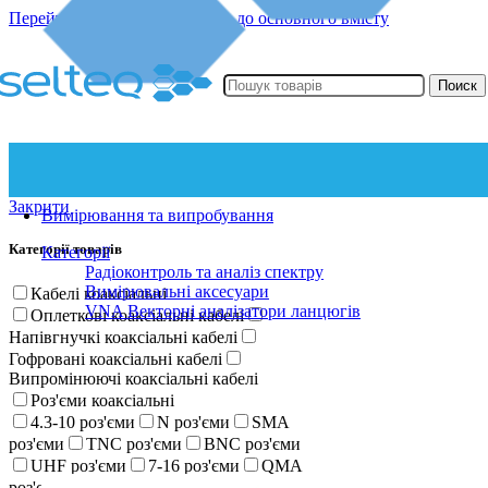
Перейти до навігації
Перейти до основного вмісту
Поиск
Закрити
Вимірювання та випробування
Категорії товарів
Категорії
Радіоконтроль та аналіз спектру
Вимірювальні аксесуари
Кабелі коаксіальні
VNA Векторні аналізатори ланцюгів
Оплеткові коаксіальні кабелі
Напівгнучкі коаксіальні кабелі
Гофровані коаксіальні кабелі
Випромінюючі коаксіальні кабелі
Роз'єми коаксіальні
4.3-10 роз'єми
N роз'єми
SMA
роз'єми
TNC роз'єми
BNC роз'єми
UHF роз'єми
7-16 роз'єми
QMA
роз'єми
SMP роз'єми
R-SMA