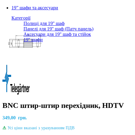
19” шафи та аксесуари
Категорії
Полиці для 19'' шаф
Панелі для 19'' шаф (Патч панель)
Аксесуари для 19'' шаф та стійок
19'' шафи
BNC штир-штир перехідник, HDTV
349,00
грн.
⚠
Усі ціни вказані з урахуванням ПДВ