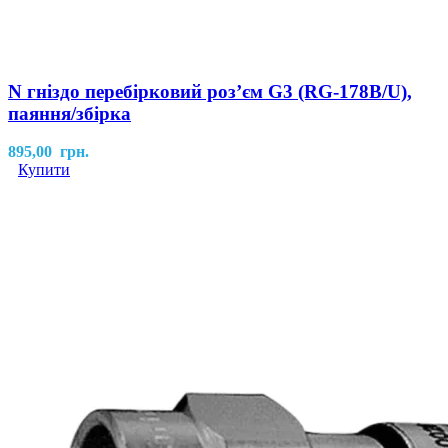
N гніздо перебірковий розʼєм G3 (RG-178B/U),
паяння/збірка
895,00
грн.
Купити