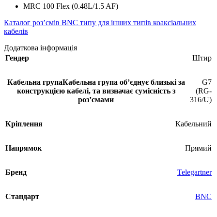
MRC 100 Flex (0.48L/1.5 AF)
Каталог роз’ємів BNC типу для інших типів коаксіальних
кабелів
Додаткова інформація
Гендер
Штир
Кабельна група
Кабельна група обʼєднує близькі за
G7
конструкцією кабелі, та визначає сумісність з
(RG-
розʼємами
316/U)
Кріплення
Кабельний
Напрямок
Прямий
Бренд
Telegartner
Стандарт
BNC