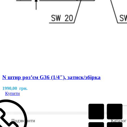
N штир роз’єм G36 (1/4″), затиск/збірка
1990,00
грн.
Купити
Подзвонити
Каталог