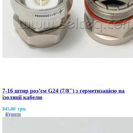
7-16 штир роз’єм G24 (7/8″) з герметизацією на
ізоляції кабелю
845,00
грн.
Купити