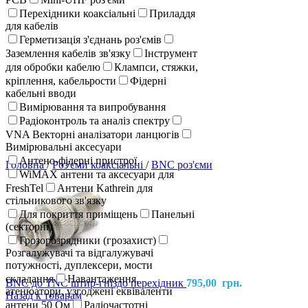
Перехідники коаксіальні
Приладдя
для кабелів
Герметизація з'єднань роз'ємів
Заземлення кабелів зв'язку
Інструмент
для обробки кабелю
Клампси, стяжки,
кріплення, кабельрости
Фідерні
кабельні вводи
Вимірювання та випробування
Радіоконтроль та аналіз спектру
VNA Векторні аналізатори ланцюгів
Вимірювальні аксесуари
Антено-фідерні пристрої
Головна
/
Роз'єми коаксіальні
/
BNC роз'єми
WiMAX антени та аксесуари для
FreshTel
Антени Kathrein для
стільникового зв'язку
Для покриття приміщень
Панельні
(секторні)
Грозорозрядники (грозахист)
Розгалужувачі та відгалужувачі
потужності, дуплексери, мости
складання
Навантаження,
BNC до ТNC штир-гніздо перехідник
795,00
грн.
атенюатори, узгоджені еквіваленти
Назад к товарам
антени 50 Ом
Радіочастотні