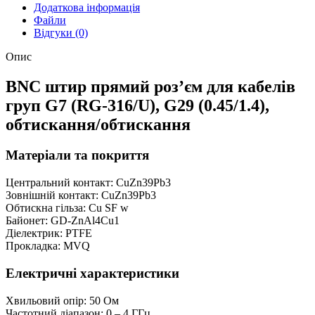
Додаткова інформація
Файли
Відгуки (0)
Опис
BNC штир прямий розʼєм для кабелів
груп G7 (RG-316/U), G29 (0.45/1.4),
обтискання/обтискання
Матеріали та покриття
Центральний контакт: CuZn39Pb3
Зовнішній контакт: CuZn39Pb3
Обтискна гільза: Cu SF w
Байонет: GD-ZnAl4Cu1
Діелектрик: PTFE
Прокладка: MVQ
Електричні характеристики
Хвильовий опір: 50 Ом
Частотний діапазон: 0 – 4 ГГц