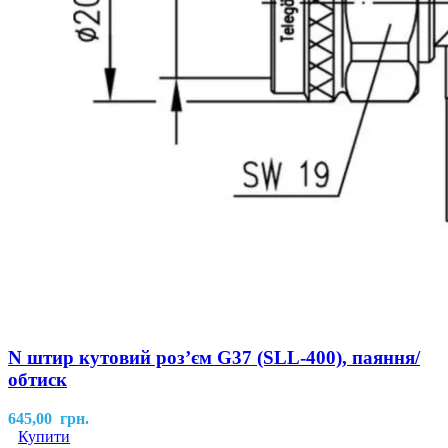
N штир кутовий розʼєм G37 (SLL-400), паяння/
обтиск
645,00
грн.
Купити