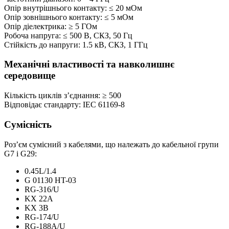
Опір внутрішнього контакту:
≤
20 мОм
Опір зовнішнього контакту: ≤ 5 мОм
Опір діелектрика: ≥ 5 ГОм
Робоча напруга: ≤ 500 В, СКЗ, 50 Гц
Стійкість до напруги: 1.5 кВ, СКЗ, 1 ГГц
Механічні властивості та навколишнє
середовище
Кількість циклів з’єднання: ≥ 500
Відповідає стандарту: IEC 61169-8
Сумісність
Роз’єм сумісний з кабелями, що належать до кабельної групи
G7 і G29:
0.45L/1.4
G 01130 HT-03
RG-316/U
KX 22A
KX 3B
RG-174/U
RG-188A/U