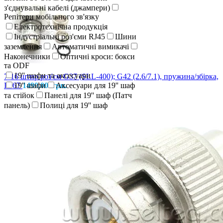
з'єднувальні кабелі (джампери)
Репітери мобільного зв'язку
Електротехнічна продукція
Індустріальні роз'єми RJ45
Шини
заземлення
Автоматичні вимикачі
Наконечники
Оптичні кроси: бокси
та ODF
19'' шафи та аксесуари
7-16 штир роз'єм G37 (SLL-400); G42 (2.6/7.1), пружина/збірка,
IP 67
19'' шафи
1490,00
грн.
Аксесуари для 19'' шаф
та стійок
Панелі для 19'' шаф (Патч
панель)
Полиці для 19'' шаф