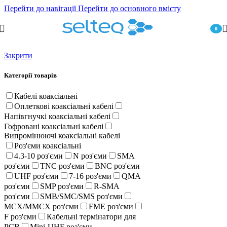
Перейти до навігації
Перейти до основного вмісту
0
пункт
Закрити
Категорії товарів
Кабелі коаксіальні
Оплеткові коаксіальні кабелі
Напівгнучкі коаксіальні кабелі
Гофровані коаксіальні кабелі
Випромінюючі коаксіальні кабелі
Роз'єми коаксіальні
4.3-10 роз'єми
N роз'єми
SMA
роз'єми
TNC роз'єми
BNC роз'єми
UHF роз'єми
7-16 роз'єми
QMA
роз'єми
SMP роз'єми
R-SMA
роз'єми
SMB/SMC/SMS роз'єми
MCX/MMCX роз'єми
FME роз'єми
F роз'єми
Кабельні термінатори для
PCB
Mini-UHF роз'єми