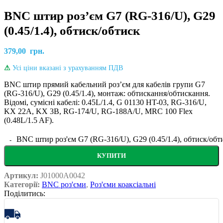
BNС штир роз’єм G7 (RG-316/U), G29
(0.45/1.4), обтиск/обтиск
379,00
грн.
⚠
Усі ціни вказані з урахуванням ПДВ
BNC штир прямий кабельний розʼєм для кабелів групи G7
(RG-316/U), G29 (0.45/1.4), монтаж: обтискання/обтискання.
Відомі, сумісні кабелі: 0.45L/1.4, G 01130 HT-03, RG-316/U,
KX 22A, KX 3B, RG-174/U, RG-188A/U, MRC 100 Flex
(0.48L/1.5 AF)
.
BNС штир роз'єм G7 (RG-316/U), G29 (0.45/1.4), обтиск/обти
КУПИТИ
Артикул:
J01000A0042
Категорії:
BNC роз'єми
,
Роз'єми коаксіальні
Поділитись: