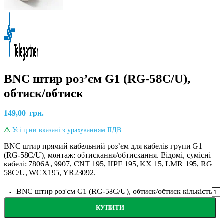
BNC штир роз’єм G1 (RG-58C/U),
обтиск/обтиск
149,00
грн.
⚠
Усі ціни вказані з урахуванням ПДВ
BNC штир прямий кабельний розʼєм для кабелів групи G1
(RG-58C/U), монтаж: обтискання/обтискання. Відомі, сумісні
кабелі: 7806A, 9907, CNT-195, HPF 195, KX 15, LMR-195, RG-
58C/U, WCX195, YR23092
.
BNC штир роз'єм G1 (RG-58C/U), обтиск/обтиск кількість
КУПИТИ