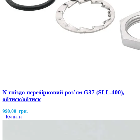
N гніздо перебірковий роз’єм G37 (SLL-400),
обтиск/обтиск
990,00
грн.
Купити