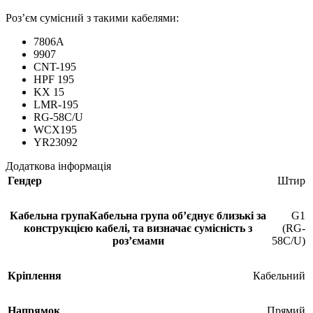
Роз’єм сумісний з такими кабелями:
7806A
9907
CNT-195
HPF 195
KX 15
LMR-195
RG-58C/U
WCX195
YR23092
Додаткова інформація
Гендер
Штир
Кабельна група
Кабельна група обʼєднує близькі за
G1
конструкцією кабелі, та визначає сумісність з
(RG-
розʼємами
58C/U)
Кріплення
Кабельний
Напрямок
Прямий