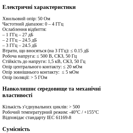
Електричні характеристики
Хвильовий опір: 50 Ом
Частотний діапазон: 0 – 4 ГГц
Ослаблення відбиття:
– 1 ГГц – 27 дБ
– 2 ГГц – 24.5 дБ
– 3 ГГц – 24.5 дБ
Втрати, що вносяться (на 3 ГГц): ≤ 0.15 дБ
Робоча напруга: ≤ 500 В, СКЗ, 50 Гц
Стійкість до напруги: 1,5 кВ, СКЗ, 50 Гц
Опір центрального контакту: ≤ 20 мОм
Опір зовнішнього контакту: ≤ 5 мОм
Опір ізоляції: > 5 ГОм
Навколишнє середовище та механічні
властивості
Кількість з’єднувальних циклів: > 500
Робочий температурний режим: -40°C / +155°C
Відповідає стандарту IEC 61169-8
Сумісність