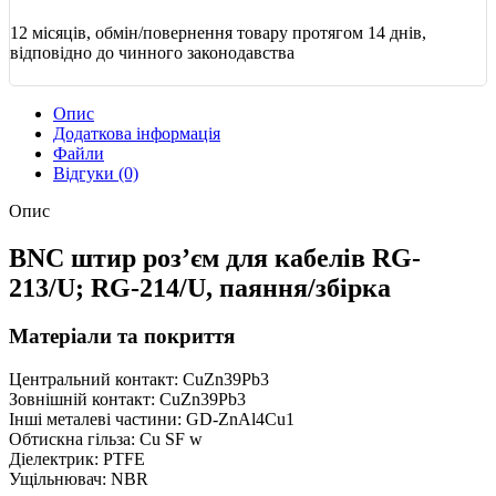
12 місяців, обмін/повернення товару протягом 14 днів,
відповідно до чинного законодавства
Опис
Додаткова інформація
Файли
Відгуки (0)
Опис
BNC штир роз’єм для кабелів RG-
213/U; RG-214/U, паяння/збірка
Матеріали та покриття
Центральний контакт: CuZn39Pb3
Зовнішній контакт: CuZn39Pb3
Інші металеві частини: GD-ZnAl4Cu1
Обтискна гільза: Cu SF w
Діелектрик: PTFE
Ущільнювач: NBR