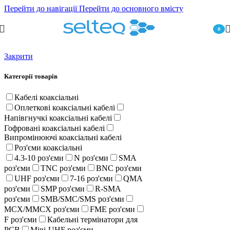
Перейти до навігації
Перейти до основного вмісту
0
пункт
Закрити
Категорії товарів
Кабелі коаксіальні
Оплеткові коаксіальні кабелі
Напівгнучкі коаксіальні кабелі
Гофровані коаксіальні кабелі
Випромінюючі коаксіальні кабелі
Роз'єми коаксіальні
4.3-10 роз'єми
N роз'єми
SMA
роз'єми
TNC роз'єми
BNC роз'єми
UHF роз'єми
7-16 роз'єми
QMA
роз'єми
SMP роз'єми
R-SMA
роз'єми
SMB/SMC/SMS роз'єми
MCX/MMCX роз'єми
FME роз'єми
F роз'єми
Кабельні термінатори для
PCB
Mini-UHF роз'єми