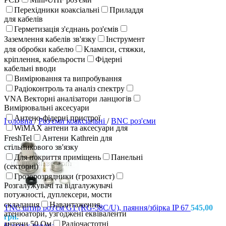
Перехідники коаксіальні
Приладдя
для кабелів
Герметизація з'єднань роз'ємів
Заземлення кабелів зв'язку
Інструмент
для обробки кабелю
Клампси, стяжки,
кріплення, кабельрости
Фідерні
кабельні вводи
Вимірювання та випробування
Радіоконтроль та аналіз спектру
VNA Векторні аналізатори ланцюгів
Вимірювальні аксесуари
Антено-фідерні пристрої
Головна
/
Роз'єми коаксіальні
/
BNC роз'єми
WiMAX антени та аксесуари для
FreshTel
Антени Kathrein для
стільникового зв'язку
Для покриття приміщень
Панельні
(секторні)
Грозорозрядники (грозахист)
Розгалужувачі та відгалужувачі
потужності, дуплексери, мости
складання
Навантаження,
TNC штир роз'єм G1 (RG-58C/U), паяння/збірка IP 67
545,00
атенюатори, узгоджені еквіваленти
грн.
антени 50 Ом
Радіочастотні
Назад к товарам