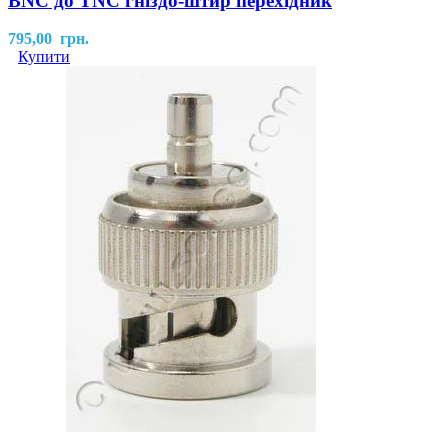
BNC до TNC гніздо-штир перехідник
795,00
грн.
Купити