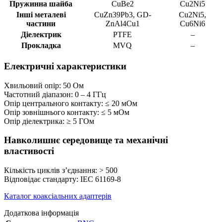
Пружинна шайба
CuBe2
Cu2Ni5
Інші металеві
CuZn39Pb3, GD-
Cu2Ni5,
частини
ZnAl4Cu1
Cu6Ni6
Діелектрик
PTFE
–
Прокладка
MVQ
–
Електричні характеристики
Хвильовий опір: 50 Ом
Частотний діапазон: 0 – 4 ГГц
Опір центрального контакту: ≤ 20 мОм
Опір зовнішнього контакту: ≤ 5 мОм
Опір діелектрика: ≥ 5 ГОм
Навколишнє середовище та механічні
властивості
Кількість циклів з’єднання: > 500
Відповідає стандарту: IEC 61169-8
Каталог коаксіальних адаптерів
Додаткова інформація