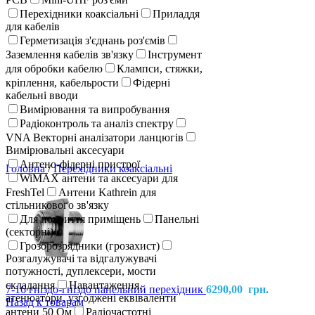
Перехідники коаксіальні
Приладдя
для кабелів
Герметизація з'єднань роз'ємів
Заземлення кабелів зв'язку
Інструмент
для обробки кабелю
Клампси, стяжки,
кріплення, кабельрости
Фідерні
кабельні вводи
Вимірювання та випробування
Радіоконтроль та аналіз спектру
VNA Векторні аналізатори ланцюгів
Вимірювальні аксесуари
Антено-фідерні пристрої
Головна
/
Перехідники коаксіальні
WiMAX антени та аксесуари для
FreshTel
Антени Kathrein для
стільникового зв'язку
Для покриття приміщень
Панельні
(секторні)
Грозорозрядники (грозахист)
Розгалужувачі та відгалужувачі
потужності, дуплексери, мости
складання
Навантаження,
7-16 гніздо-гніздо панельний перехідник
6290,00
грн.
атенюатори, узгоджені еквіваленти
Назад к товарам
антени 50 Ом
Радіочастотні