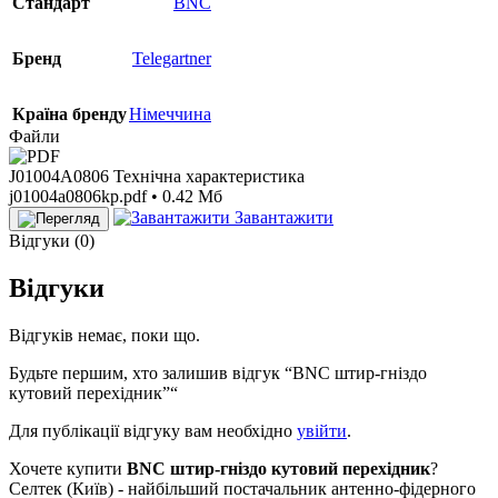
Стандарт
BNC
Бренд
Telegartner
Країна бренду
Німеччина
Файли
J01004A0806 Технічна характеристика
j01004a0806kp.pdf • 0.42 Мб
Завантажити
Відгуки (0)
Відгуки
Відгуків немає, поки що.
Будьте першим, хто залишив відгук “BNC штир-гніздо
кутовий перехідник”“
Для публікації відгуку вам необхідно
увійти
.
Хочете купити
BNC штир-гніздо кутовий перехідник
?
Селтек (Київ) - найбільший постачальник антенно-фідерного