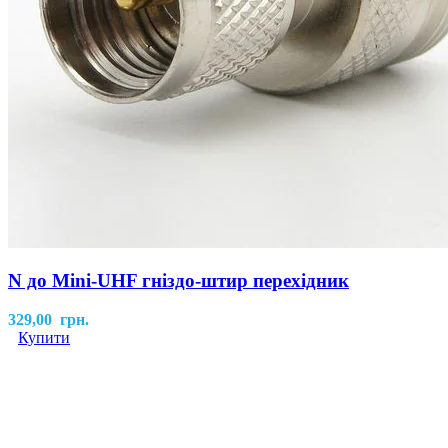
N до Mini-UHF гніздо-штир перехідник
329,00
грн.
Купити