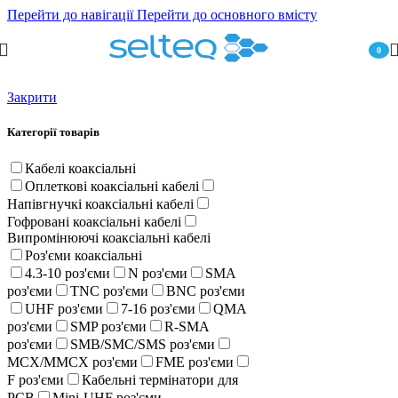
Перейти до навігації
Перейти до основного вмісту
0
пункт
Закрити
Категорії товарів
Кабелі коаксіальні
Оплеткові коаксіальні кабелі
Напівгнучкі коаксіальні кабелі
Гофровані коаксіальні кабелі
Випромінюючі коаксіальні кабелі
Роз'єми коаксіальні
4.3-10 роз'єми
N роз'єми
SMA
роз'єми
TNC роз'єми
BNC роз'єми
UHF роз'єми
7-16 роз'єми
QMA
роз'єми
SMP роз'єми
R-SMA
роз'єми
SMB/SMC/SMS роз'єми
MCX/MMCX роз'єми
FME роз'єми
F роз'єми
Кабельні термінатори для
PCB
Mini-UHF роз'єми