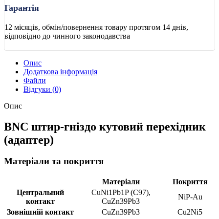
Гарантія
12 місяців, обмін/повернення товару протягом 14 днів,
відповідно до чинного законодавства
Опис
Додаткова інформація
Файли
Відгуки (0)
Опис
BNC штир-гніздо кутовий перехідник
(адаптер)
Матеріали та покриття
Матеріали
Покриття
Центральний
CuNi1Pb1P (C97),
NiP-Au
контакт
CuZn39Pb3
Зовнішній контакт
CuZn39Pb3
Cu2Ni5