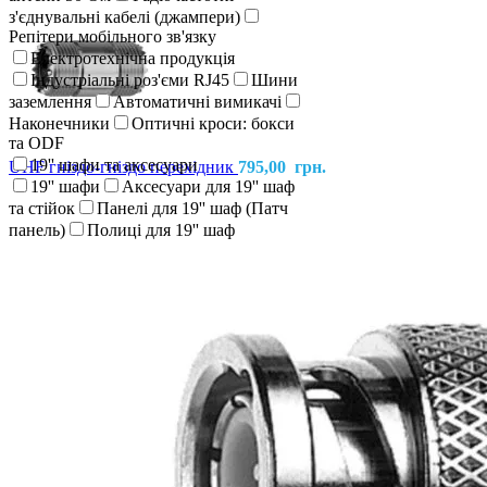
з'єднувальні кабелі (джампери)
Репітери мобільного зв'язку
Електротехнічна продукція
Індустріальні роз'єми RJ45
Шини
заземлення
Автоматичні вимикачі
Наконечники
Оптичні кроси: бокси
та ODF
19'' шафи та аксесуари
UHF гніздо-гніздо перехідник
795,00
грн.
19'' шафи
Аксесуари для 19'' шаф
та стійок
Панелі для 19'' шаф (Патч
панель)
Полиці для 19'' шаф