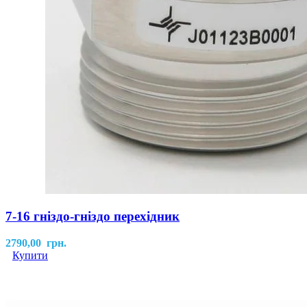
7-16 гніздо-гніздо перехідник
2790,00
грн.
Купити