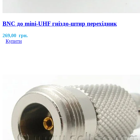
BNC до mini-UHF гніздо-штир перехідник
269,00
грн.
Купити