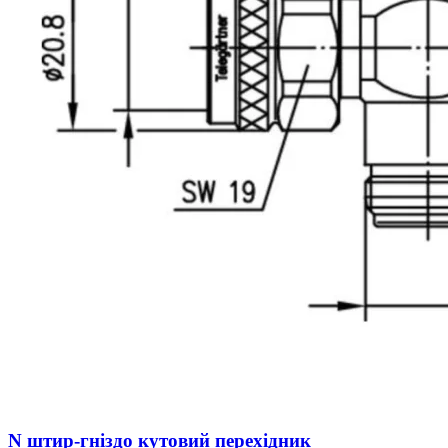
N штир-гніздо кутовий перехідник