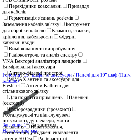
Перехідники коаксіальні
Приладдя
для кабелів
Герметизація з'єднань роз'ємів
Заземлення кабелів зв'язку
Інструмент
для обробки кабелю
Клампси, стяжки,
кріплення, кабельрости
Фідерні
кабельні вводи
Вимірювання та випробування
Радіоконтроль та аналіз спектру
VNA Векторні аналізатори ланцюгів
Вимірювальні аксесуари
Антено-фідерні пристрої
Головна
/
19'' шафи та аксесуари
/
Панелі для 19'' шаф (Патч
WiMAX антени та аксесуари для
панель)
FreshTel
Антени Kathrein для
стільникового зв'язку
Для покриття приміщень
Панельні
(секторні)
Грозорозрядники (грозахист)
Розгалужувачі та відгалужувачі
потужності, дуплексери, мости
Заглушка 1U
За запитом
складання
Навантаження,
Назад к товарам
атенюатори, узгоджені еквіваленти
антени 50 Ом
Радіочастотні