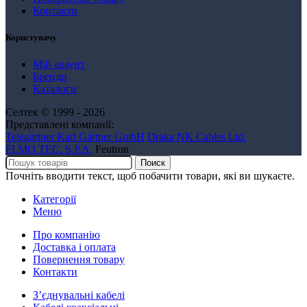
Контакти
Користувачу
Мій акаунт
Бренди
Каталоги
Селтек © 1999 - 2026
Представлені компанії:
Telegärtner Karl Gärtner GmbH
Draka NK Cables Ltd.
FI.MO.TEC. S.P.A.
Feutron
Поиск
Почніть вводити текст, щоб побачити товари, які ви шукаєте.
Категорії
Меню
Про компанію
Доставка і оплата
Повернення товару
Контакти
Зʼєднувальні кабелі