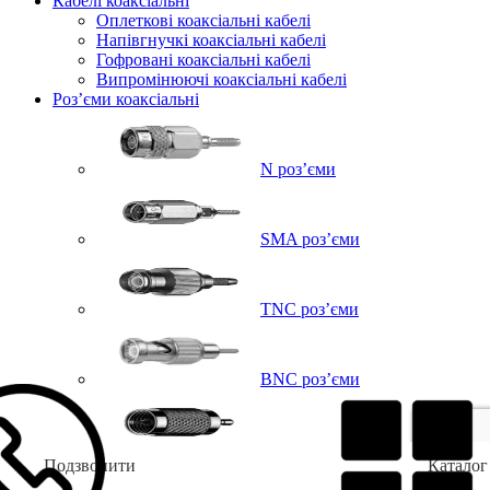
Кабелі коаксіальні
Оплеткові коаксіальні кабелі
Напівгнучкі коаксіальні кабелі
Гофровані коаксіальні кабелі
Випромінюючі коаксіальні кабелі
Роз’єми коаксіальні
N роз’єми
SMA роз’єми
TNC роз’єми
BNC роз’єми
UHF роз’єми
Подзвонити
Каталог