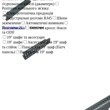
з'єднувальні кабелі (джампери)
Репітери мобільного зв'язку
Електротехнічна продукція
Індустріальні роз'єми RJ45
Шини
заземлення
Автоматичні вимикачі
Заглушка 2U
За запитом
Наконечники
Оптичні кроси: бокси
та ODF
19'' шафи та аксесуари
19'' шафи
Аксесуари для 19'' шаф
та стійок
Панелі для 19'' шаф (Патч
панель)
Полиці для 19'' шаф