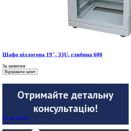
Шафа підлогова 19″, 33U, глибина 600
За запитом
Відправити запит
Отримайте детальну
консультацію!
Ми на зв'язку