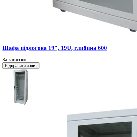
Шафа підлогова 19″, 19U, глибина 600
За запитом
Відправити запит