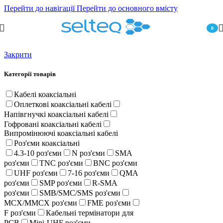
Перейти до навігації
Перейти до основного вмісту
0
пункт
Закрити
Категорії товарів
Кабелі коаксіальні
Оплеткові коаксіальні кабелі
Напівгнучкі коаксіальні кабелі
Гофровані коаксіальні кабелі
Випромінюючі коаксіальні кабелі
Роз'єми коаксіальні
4.3-10 роз'єми
N роз'єми
SMA
роз'єми
TNC роз'єми
BNC роз'єми
UHF роз'єми
7-16 роз'єми
QMA
роз'єми
SMP роз'єми
R-SMA
роз'єми
SMB/SMC/SMS роз'єми
MCX/MMCX роз'єми
FME роз'єми
F роз'єми
Кабельні термінатори для
PCB
Mini-UHF роз'єми