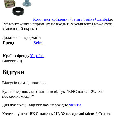
Комплект кріплення (гвинт+гайка+шайба)
до
19″ монтажних напрямних не входить у комплект і може бути
замовлений окремо.
Додаткова інформація
Бренд
Selteq
Країна бренду
Україна
Відгуки (0)
Відгуки
Відгуків немає, поки що.
Будьте першим, хто залишив відгук “BNC панель 2U, 32
посадочні місця”“
Для публікації відгуку вам необхідно
увійти
.
Хочете купити
BNC панель 2U, 32 посадочні місця
? Селтек