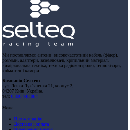
Ми поставляємо: антени, високочастотний кабель (фідер),
роз’єми, адаптери, заземлювачі, кріпильний матеріал,
вимірювальна техніка, техніка радіоконтролю, тепловізори,
кліматичні камери.
Компанія Селтек:
вул. Левка Лукʼяненка 21, корпус 2,
04207 Київ, Україна,
тел:
0 800 448 884
Меню
Про компанію
Доставка і оплата
Повернення товару