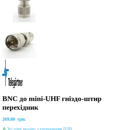
BNC до mini-UHF гніздо-штир
перехідник
269,00
грн.
⚠
Усі ціни вказані з урахуванням ПДВ