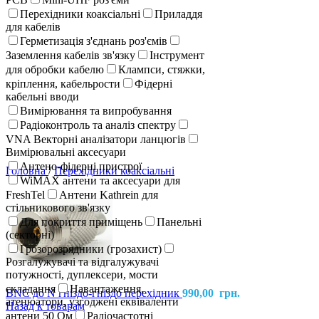
Перехідники коаксіальні
Приладдя
для кабелів
Герметизація з'єднань роз'ємів
Заземлення кабелів зв'язку
Інструмент
для обробки кабелю
Клампси, стяжки,
кріплення, кабельрости
Фідерні
кабельні вводи
Вимірювання та випробування
Радіоконтроль та аналіз спектру
VNA Векторні аналізатори ланцюгів
Вимірювальні аксесуари
Антено-фідерні пристрої
Головна
/
Перехідники коаксіальні
WiMAX антени та аксесуари для
FreshTel
Антени Kathrein для
стільникового зв'язку
Для покриття приміщень
Панельні
(секторні)
Грозорозрядники (грозахист)
Розгалужувачі та відгалужувачі
потужності, дуплексери, мости
складання
Навантаження,
BNC до N гніздо-гніздо перехідник
990,00
грн.
атенюатори, узгоджені еквіваленти
Назад к товарам
антени 50 Ом
Радіочастотні