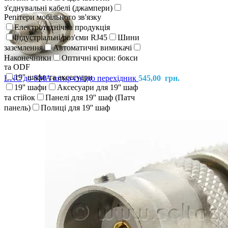
з'єднувальні кабелі (джампери)
Репітери мобільного зв'язку
Електротехнічна продукція
Індустріальні роз'єми RJ45
Шини
заземлення
Автоматичні вимикачі
Наконечники
Оптичні кроси: бокси
та ODF
19'' шафи та аксесуари
BNC до SMA штир-гніздо перехідник
545,00
грн.
19'' шафи
Аксесуари для 19'' шаф
та стійок
Панелі для 19'' шаф (Патч
панель)
Полиці для 19'' шаф