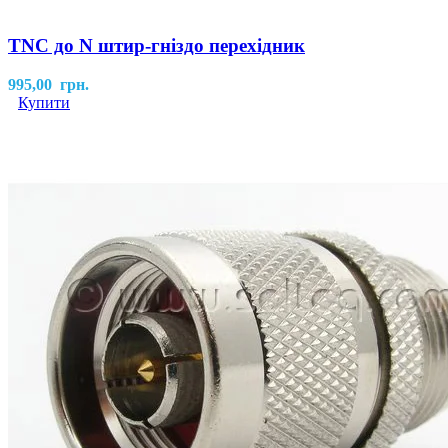
TNC до N штир-гніздо перехідник
995,00
грн.
Купити