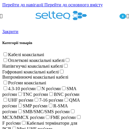
Перейти до навігації
Перейти до основного вмісту
0
пункт
Закрити
Категорії товарів
Кабелі коаксіальні
Оплеткові коаксіальні кабелі
Напівгнучкі коаксіальні кабелі
Гофровані коаксіальні кабелі
Випромінюючі коаксіальні кабелі
Роз'єми коаксіальні
4.3-10 роз'єми
N роз'єми
SMA
роз'єми
TNC роз'єми
BNC роз'єми
UHF роз'єми
7-16 роз'єми
QMA
роз'єми
SMP роз'єми
R-SMA
роз'єми
SMB/SMC/SMS роз'єми
MCX/MMCX роз'єми
FME роз'єми
F роз'єми
Кабельні термінатори для
PCB
Mini-UHF роз'єми