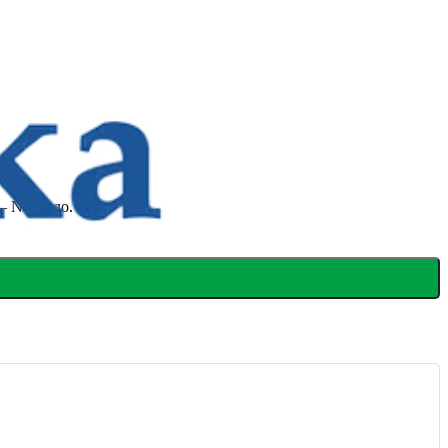
– N гніздо.