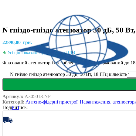
N гніздо-гніздо атенюатор 30 дБ, 50 Вт
22890,00
грн.
⚠
Усі ціни вказані з урахуванням ПДВ
Фіксований атенюатор із ослабленням 30 дБ, нормований до 18 Г
N гніздо-гніздо атенюатор 30 дБ, 50 Вт, 18 ГГц кількість
Артикул:
A305018-NF
Категорії:
Антено-фідерні пристрої
,
Навантаження, атенюатори
Поділитись:
ETI