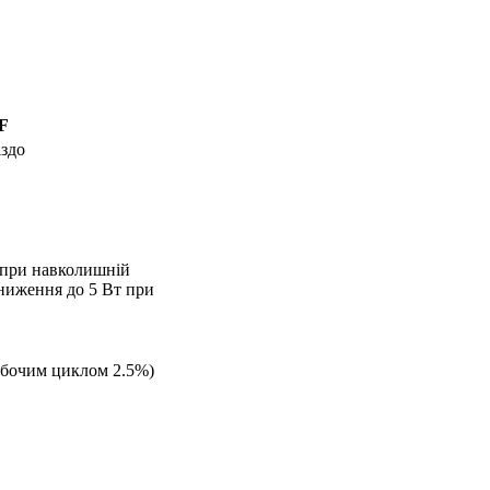
F
іздо
, при навколишній
зниження до 5 Вт при
робочим циклом 2.5%)