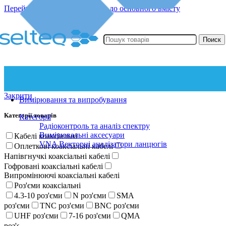
Перейти до навігації
Перейти до основного вмісту
Поиск
Закрити
Вимірювання та випробування
Категорії товарів
Категорії
Радіоконтроль та аналіз спектру
Вимірювальні аксесуари
Кабелі коаксіальні
VNA Векторні аналізатори ланцюгів
Оплеткові коаксіальні кабелі
Напівгнучкі коаксіальні кабелі
Гофровані коаксіальні кабелі
Випромінюючі коаксіальні кабелі
Роз'єми коаксіальні
4.3-10 роз'єми
N роз'єми
SMA
роз'єми
TNC роз'єми
BNC роз'єми
UHF роз'єми
7-16 роз'єми
QMA
роз'єми
SMP роз'єми
R-SMA