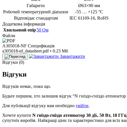
Габарити
Ø63×90 мм
Робочий температурний діапазон
-55 … +125 °С
Відповідає стандартам
IEC 61169-16, RoHS
Додаткова інформація
Хвильовий опір
50 Ом
Файли
A305018-NF Специфікація
a305018-nf_datasheet.pdf • 0.23 Мб
Завантажити
Відгуки (0)
Відгуки
Відгуків немає, поки що.
Будьте першим, хто залишив відгук “N гніздо-гніздо атенюатор 
Для публікації відгуку вам необхідно
увійти
.
Хочете купити
N гніздо-гніздо атенюатор 30 дБ, 50 Вт, 18 ГГц
супутніх виробів. Найкращі ціни та характеристики для всіх в