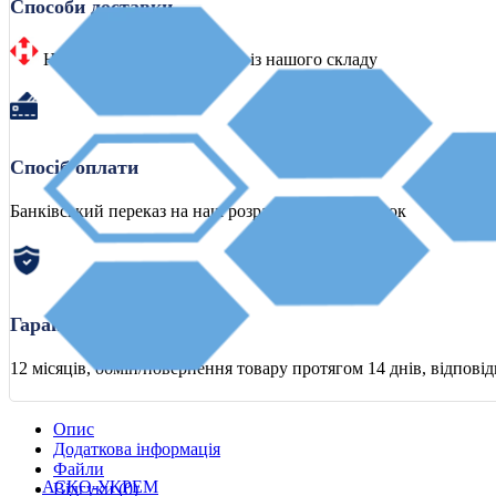
Способи доставки
Нова Пошта або самовивіз із нашого складу
Спосіб оплати
Банківський переказ на наш розрахунковий рахунок
Гарантія
12 місяців, обмін/повернення товару протягом 14 днів, відпові
Опис
Додаткова інформація
Файли
АСКО-УКРЕМ
Відгуки (0)