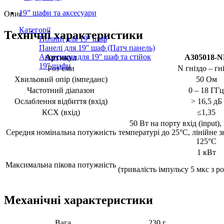
19” шафи та аксесуари
Опис
Категорії
Технічні характеристики
Полиці для 19'' шаф
Панелі для 19'' шаф (Патч панель)
Аксесуари для 19'' шаф та стійок
Артикул
A305018-N
19'' шафи
Розʼєми
N гніздо – гн
Хвильовий опір (імпеданс)
50 Ом
Частотний діапазон
0 – 18 ГГц
Ослаблення відбиття (вхід)
> 16,5 дБ
КСХ (вхід)
≤1,35
50 Вт на порту вхід (input)
Середня номінальна потужність
температурі до 25°C, лінійне 
125°C
1 кВт
Максимальна пікова потужність
(тривалість імпульсу 5 мкс з 
Механічні характеристики
Вага
230 г