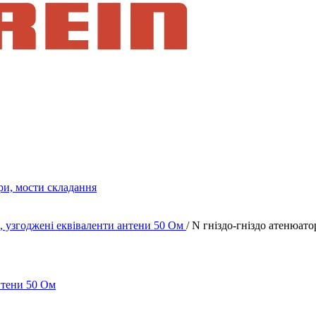
ри, мости складання
 узгоджені еквіваленти антени 50 Ом
/
N гніздо-гніздо атенюатор
нтени 50 Ом