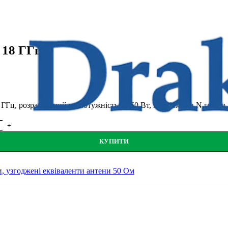
, 18 ГГц
Гц, розрахований на потужність до 50 Вт, з роз’ємами N гніздо 
КУПИТИ
, узгоджені еквіваленти антени 50 Ом