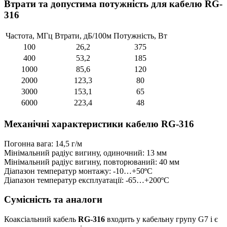
Втрати та допустима потужність для кабелю RG-
316
Частота, МГц
Втрати, дБ/100м
Потужність, Вт
100
26,2
375
400
53,2
185
1000
85,6
120
2000
123,3
80
3000
153,1
65
6000
223,4
48
Механічні характеристики кабелю RG-316
Погонна вага: 14,5 г/м
Мінімальний радіус вигину, одиночний: 13 мм
Мінімальний радіус вигину, повторюваний: 40 мм
Діапазон температур монтажу: -10…+50ºС
Діапазон температур експлуатації: -65…+200ºС
Сумісність та аналоги
Коаксіальний кабель
RG-316
входить у кабельну групу G7 і є