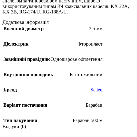
аналогом за типорозміром наступним, широко
використовуваним типам ВЧ коаксіальних кабелів: KX 22A,
KX 3B, RG-174/U, RG-188A/U.
Додаткова інформація
Внешний диаметр
2,5 мм
Діелектрик
Фторопласт
Зовнішній провідник
Одношарове обплетення
Внутрішній провідник
Багатожильний
Бренд
Selteq
Варіант постачання
Барабан
Тип пакування
Барабан 500 м
Відгуки (0)