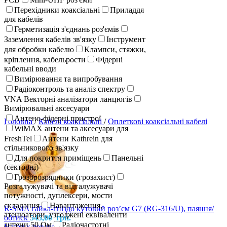
Перехідники коаксіальні
Приладдя
для кабелів
Герметизація з'єднань роз'ємів
Заземлення кабелів зв'язку
Інструмент
для обробки кабелю
Клампси, стяжки,
кріплення, кабельрости
Фідерні
кабельні вводи
Вимірювання та випробування
Радіоконтроль та аналіз спектру
VNA Векторні аналізатори ланцюгів
Вимірювальні аксесуари
Антено-фідерні пристрої
Головна
/
Кабелі коаксіальні
/
Оплеткові коаксіальні кабелі
WiMAX антени та аксесуари для
FreshTel
Антени Kathrein для
стільникового зв'язку
Для покриття приміщень
Панельні
(секторні)
Грозорозрядники (грозахист)
Розгалужувачі та відгалужувачі
потужності, дуплексери, мости
складання
Навантаження,
R-SMA гайка-гніздо кутовий розʼєм G7 (RG-316/U), паяння/
атенюатори, узгоджені еквіваленти
обтиск
545,00
грн.
антени 50 Ом
Радіочастотні
Назад к товарам