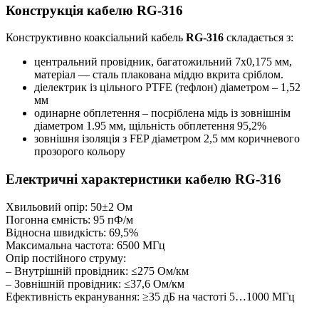
Конструкція кабелю RG-316
Конструктивно коаксіальний кабель
RG-316
складається з:
центральний провідник, багатожильний 7х0,175 мм,
матеріал — сталь плакована міддю вкрита сріблом.
діелектрик із цільного PTFE (тефлон) діаметром – 1,52
мм
одинарне обплетення – посріблена мідь із зовнішнім
діаметром 1.95 мм, щільність обплетення 95,2%
зовнішня ізоляція з FEP діаметром 2,5 мм коричневого
прозорого кольору
Електричні характеристики кабелю RG-316
Хвильовий опір: 50±2 Ом
Погонна ємність: 95 пФ/м
Відносна швидкість: 69,5%
Максимальна частота: 6500 МГц
Опір постійного струму:
– Внутрішній провідник: ≤275 Ом/км
– Зовнішній провідник: ≤37,6 Ом/км
Ефективність екранування: ≥35 дБ на частоті 5…1000 МГц