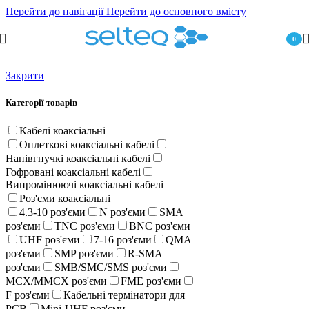
Перейти до навігації
Перейти до основного вмісту
0
пункт
Закрити
Категорії товарів
Кабелі коаксіальні
Оплеткові коаксіальні кабелі
Напівгнучкі коаксіальні кабелі
Гофровані коаксіальні кабелі
Випромінюючі коаксіальні кабелі
Роз'єми коаксіальні
4.3-10 роз'єми
N роз'єми
SMA
роз'єми
TNC роз'єми
BNC роз'єми
UHF роз'єми
7-16 роз'єми
QMA
роз'єми
SMP роз'єми
R-SMA
роз'єми
SMB/SMC/SMS роз'єми
MCX/MMCX роз'єми
FME роз'єми
F роз'єми
Кабельні термінатори для
PCB
Mini-UHF роз'єми