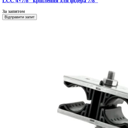
LCC 4×7/8” кріплення для фідера 7/8″
За запитом
Відправити запит