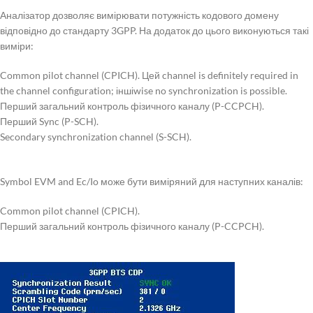
Аналізатор дозволяє вимірювати потужність кодового домену
відповідно до стандарту 3GPP. На додаток до цього виконуються такі
виміри:
Common pilot channel (CPICH). Цей channel is definitely required in
the channel configuration; іншіwise no synchronization is possible.
Перший загальний контроль фізичного каналу (P-CCPCH).
Перший Sync (P-SCH).
Secondary synchronization channel (S-SCH).
Symbol EVM and Ec/Io може бути виміряний для наступних каналів:
Common pilot channel (CPICH).
Перший загальний контроль фізичного каналу (P-CCPCH).