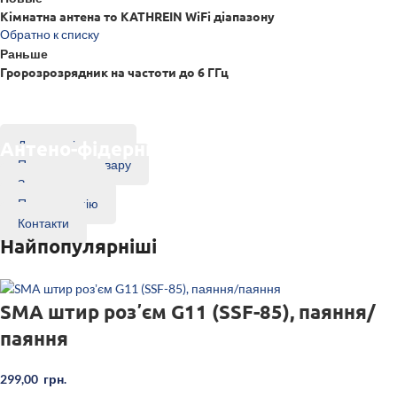
Кімнатна антена то KATHREIN WiFi діапазону
Обратно к списку
Раньше
Гророзрозрядник на частоти до 6 ГГц
Антено-фідерні пристрої
Доставка і оплата
Повернення товару
Замовникам
Про компанію
Контакти
Найпопулярніші
SMA штир розʼєм G11 (SSF-85), паяння/
паяння
299,00
грн.