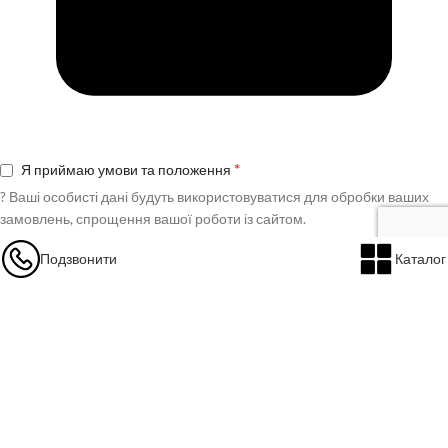
*
Я приймаю умови та положення
?
Ваші особисті дані будуть використовуватися для обробки ваших
замовлень, спрощення вашої роботи із сайтом.
Подзвонити
Каталог
Ваші особисті дані будуть використовуватися для обробки ваших
замовлень, спрощення вашої роботи із сайтом.
Реєстрація
Google