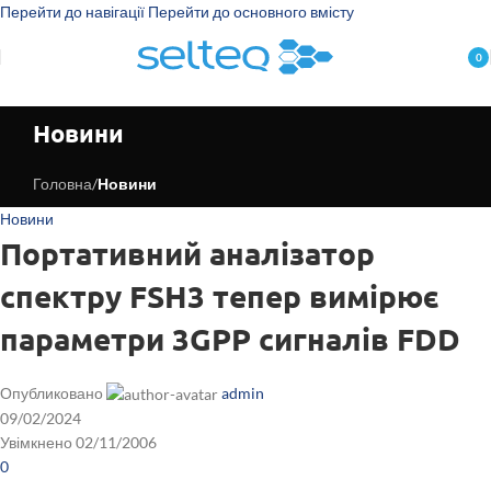
Перейти до навігації
Перейти до основного вмісту
0
пун
Новини
Головна
/
Новини
Новини
Портативний аналізатор
спектру FSH3 тепер вимірює
параметри 3GPP сигналів FDD
Опубликовано
admin
09/02/2024
Увімкнено 02/11/2006
0