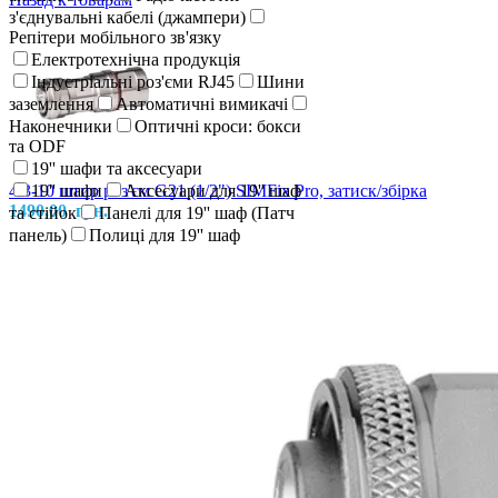
з'єднувальні кабелі (джампери)
Репітери мобільного зв'язку
Електротехнічна продукція
Індустріальні роз'єми RJ45
Шини
заземлення
Автоматичні вимикачі
Наконечники
Оптичні кроси: бокси
та ODF
19'' шафи та аксесуари
4.3-10 штир роз'єм G21 (1/2") SIMFix Pro, затиск/збірка
19'' шафи
Аксесуари для 19'' шаф
1490,00
грн.
та стійок
Панелі для 19'' шаф (Патч
панель)
Полиці для 19'' шаф