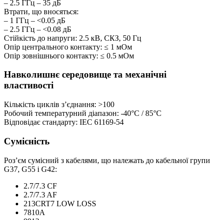
– 2.5 ГГц – 35 дБ
Втрати, що вносяться:
– 1 ГГц – <0.05 дБ
– 2.5 ГГц – <0.08 дБ
Стійкість до напруги: 2.5 кВ, СКЗ, 50 Гц
Опір центрального контакту: ≤ 1 мОм
Опір зовнішнього контакту:
≤
0.5 мОм
Навколишнє середовище та механічні
властивості
Кількість циклів з’єднання: >100
Робочий температурний діапазон: -40°C / 85°C
Відповідає стандарту: IEC 61169-54
Сумісність
Роз’єм сумісний з кабелями, що належать до кабельної групи
G37, G55 і G42:
2.7/7.3 CF
2.7/7.3 AF
213CRT7 LOW LOSS
7810A