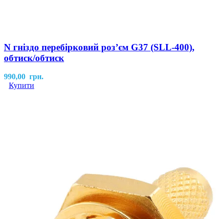
N гніздо перебірковий роз’єм G37 (SLL-400),
обтиск/обтиск
990,00
грн.
Купити