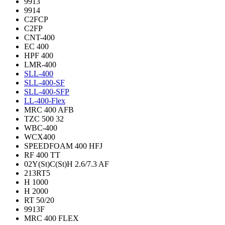
9913
9914
C2FCP
C2FP
CNT-400
EC 400
HPF 400
LMR-400
SLL-400
SLL-400-SF
SLL-400-SFP
LL-400-Flex
MRC 400 AFB
TZC 500 32
WBC-400
WCX400
SPEEDFOAM 400 HFJ
RF 400 TT
02Y(St)C(St)H 2.6/7.3 AF
213RT5
H 1000
H 2000
RT 50/20
9913F
MRC 400 FLEX