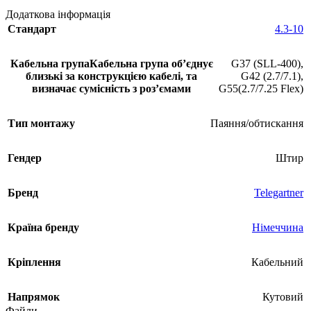
Додаткова інформація
Стандарт
4.3-10
Кабельна група
Кабельна група обʼєднує
G37 (SLL-400)
,
близькі за конструкцією кабелі, та
G42 (2.7/7.1)
,
визначає сумісність з розʼємами
G55(2.7/7.25 Flex)
Тип монтажу
Паяння/обтискання
Гендер
Штир
Бренд
Telegartner
Країна бренду
Німеччина
Кріплення
Кабельний
Напрямок
Кутовий
Файли