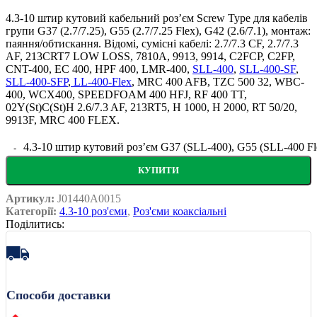
4.3-10 штир кутовий кабельний розʼєм Screw Type для кабелів
групи
G37 (2.7/7.25), G55 (2.7/7.25 Flex)
,
G42 (2.6/7.1)
, монтаж:
паяння/обтискання. Відомі, сумісні кабелі:
2.7/7.3 CF, 2.7/7.3
AF, 213CRT7 LOW LOSS, 7810A, 9913, 9914, C2FCP, C2FP,
CNT-400, EC 400, HPF 400, LMR-400,
SLL-400
,
SLL-400-SF
,
SLL-400-SFP
,
LL-400-Flex
, MRC 400 AFB, TZC 500 32, WBC-
400, WCX400, SPEEDFOAM 400 HFJ, RF 400 TT,
02Y(St)C(St)H 2.6/7.3 AF, 213RT5, H 1000, H 2000, RT 50/20,
9913F, MRC 400 FLEX.
4.3-10 штир кутовий розʼєм G37 (SLL-400), G55 (SLL-400 Fle
КУПИТИ
Артикул:
J01440A0015
Категорії:
4.3-10 роз'єми
,
Роз'єми коаксіальні
Поділитись:
Способи доставки