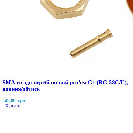
SMA гніздо перебірковий розʼєм G1 (RG-58C/U),
паяння/обтиск
545,00
грн.
Купити