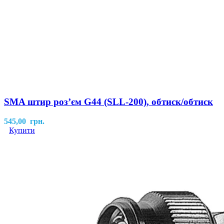
SMA штир розʼєм G44 (SLL-200), обтиск/обтиск
545,00
грн.
Купити