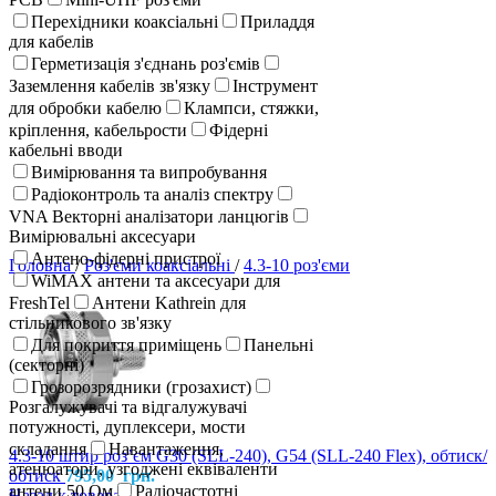
Перехідники коаксіальні
Приладдя
для кабелів
Герметизація з'єднань роз'ємів
Заземлення кабелів зв'язку
Інструмент
для обробки кабелю
Клампси, стяжки,
кріплення, кабельрости
Фідерні
кабельні вводи
Вимірювання та випробування
Радіоконтроль та аналіз спектру
VNA Векторні аналізатори ланцюгів
Вимірювальні аксесуари
Антено-фідерні пристрої
Головна
/
Роз'єми коаксіальні
/
4.3-10 роз'єми
WiMAX антени та аксесуари для
FreshTel
Антени Kathrein для
стільникового зв'язку
Для покриття приміщень
Панельні
(секторні)
Грозорозрядники (грозахист)
Розгалужувачі та відгалужувачі
потужності, дуплексери, мости
складання
Навантаження,
4.3-10 штир розʼєм G30 (SLL-240), G54 (SLL-240 Flex), обтиск/
атенюатори, узгоджені еквіваленти
обтиск
795,00
грн.
антени 50 Ом
Радіочастотні
Назад к товарам