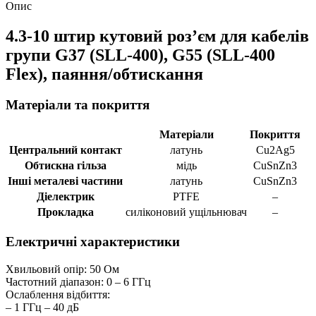
Опис
4.3-10 штир кутовий розʼєм для кабелів
групи G37 (SLL-400), G55 (SLL-400
Flex), паяння/обтискання
Матеріали та покриття
Матеріали
Покриття
Центральний контакт
латунь
Cu2Ag5
Обтискна гільза
мідь
CuSnZn3
Інші металеві частини
латунь
CuSnZn3
Діелектрик
PTFE
–
Прокладка
силіконовий ущільнювач
–
Електричні характеристики
Хвильовий опір: 50 Ом
Частотний діапазон: 0 – 6 ГГц
Ослаблення відбиття:
– 1 ГГц – 40 дБ