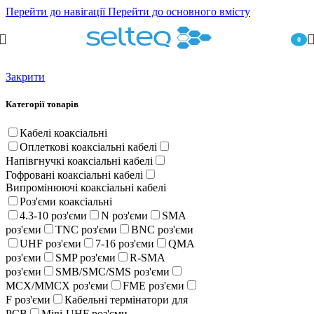
Перейти до навігації
Перейти до основного вмісту
0
пункт
Закрити
Категорії товарів
Кабелі коаксіальні
Оплеткові коаксіальні кабелі
Напівгнучкі коаксіальні кабелі
Гофровані коаксіальні кабелі
Випромінюючі коаксіальні кабелі
Роз'єми коаксіальні
4.3-10 роз'єми
N роз'єми
SMA
роз'єми
TNC роз'єми
BNC роз'єми
UHF роз'єми
7-16 роз'єми
QMA
роз'єми
SMP роз'єми
R-SMA
роз'єми
SMB/SMC/SMS роз'єми
MCX/MMCX роз'єми
FME роз'єми
F роз'єми
Кабельні термінатори для
PCB
Mini-UHF роз'єми