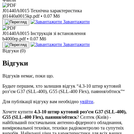
J01440A0015 Технічна характеристика
j01440a0015kp.pdf • 0.07 Мб
Завантажити
J01440A0015 Інструкція зі встановлення
b4000rp.pdf • 0.07 Мб
Завантажити
Відгуки (0)
Відгуки
Відгуків немає, поки що.
Будьте першим, хто залишив відгук “4.3-10 штир кутовий
розʼєм G37 (SLL-400), G55 (SLL-400 Flex), паяння/обтиск”“
Для публікації відгуку вам необхідно
увійти
.
Хочете купити
4.3-10 штир кутовий розʼєм G37 (SLL-400),
G55 (SLL-400 Flex), паяння/обтиск
? Селтек (Київ) -
найбільший постачальник антенно-фідерного обладнання,
вимірювальної техніки, техніки радіоконтролю та супутніх
виробів. Найкращі ціни та характеристики для всіх ваших