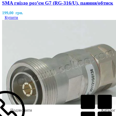
SMA гніздо розʼєм G7 (RG-316/U), паяння/обтиск
199,00
грн.
Купити
Подзвонити
Каталог